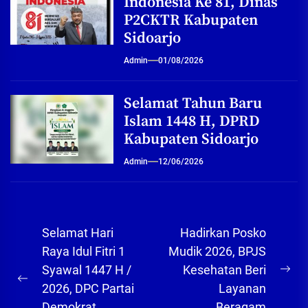
Indonesia Ke 81, Dinas
P2CKTR Kabupaten
Sidoarjo
Admin
01/08/2026
Selamat Tahun Baru
Islam 1448 H, DPRD
Kabupaten Sidoarjo
Admin
12/06/2026
Navigasi
Selamat Hari
Hadirkan Posko
pos
Raya Idul Fitri 1
Mudik 2026, BPJS
Syawal 1447 H /
Kesehatan Beri
Ne
Previous
2026, DPC Partai
Layanan
pos
post:
Demokrat
Beragam