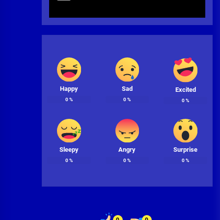
Happy
Sad
Excited
0
%
0
%
0
%
Sleepy
Angry
Surprise
0
%
0
%
0
%
0
0