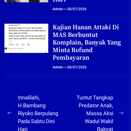
Admin
30/07/2026
Kajian Hanan Attaki Di
MAS Berbuntut
Komplain, Banyak Yang
Minta Refund
Pembayaran
Admin
28/07/2026
Navigasi
Innalilahi,
Tuntut Tangkap
pos
H.Bambang
Predator Anak,
Riyoko Berpulang
Massa Aksi
Previous
Ne
Pada Sabtu Dini
Wadul Wakil
post:
pos
Hari
Rakyat