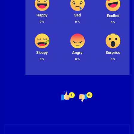
Happy
Sad
Excited
0
%
0
%
0
%
Sleepy
Angry
Surprise
0
%
0
%
0
%
1
0