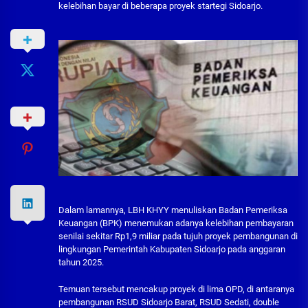
kelebihan bayar di beberapa proyek startegi Sidoarjo.
Dalam lamannya, LBH KHYY menuliskan Badan Pemeriksa
Keuangan (BPK) menemukan adanya kelebihan pembayaran
senilai sekitar Rp1,9 miliar pada tujuh proyek pembangunan di
lingkungan Pemerintah Kabupaten Sidoarjo pada anggaran
tahun 2025.
Temuan tersebut mencakup proyek di lima OPD, di antaranya
pembangunan RSUD Sidoarjo Barat, RSUD Sedati, double