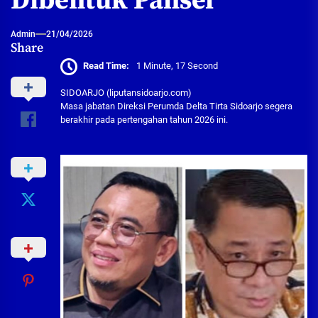
Dibentuk Pansel
Admin
21/04/2026
Share
Read Time:
1 Minute, 17 Second
SIDOARJO (liputansidoarjo.com)
Masa jabatan Direksi Perumda Delta Tirta Sidoarjo segera
berakhir pada pertengahan tahun 2026 ini.