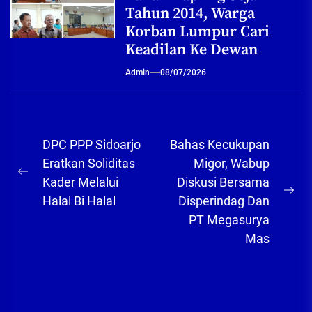
Tahun 2014, Warga
Korban Lumpur Cari
Keadilan Ke Dewan
Admin
08/07/2026
Navigasi
DPC PPP Sidoarjo
Bahas Kecukupan
pos
Eratkan Soliditas
Migor, Wabup
Previous
Kader Melalui
Diskusi Bersama
post:
Ne
Halal Bi Halal
Disperindag Dan
pos
PT Megasurya
Mas