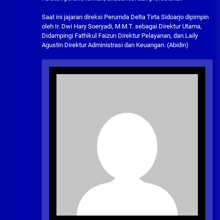
Saat ini jajaran direksi Perumda Delta Tirta Sidoarjo dipimpin
oleh Ir. Dwi Hary Soeryadi, M.M.T. sebagai Direktur Utama,
Didampingi Fathikul Faizun Direktur Pelayanan, dan Laily
Agustin Direktur Administrasi dan Keuangan. (Abidin)