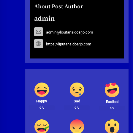
About Post Author
admin
admin@liputansidoarjo.com
https://liputansidoarjo.com
Happy
Sad
Excited
0
%
0
%
0
%