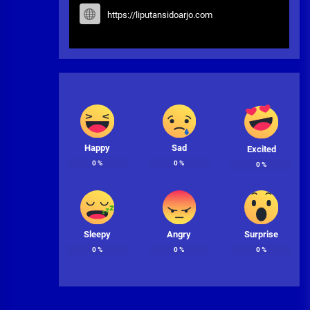
https://liputansidoarjo.com
Happy
Sad
Excited
0
%
0
%
0
%
Sleepy
Angry
Surprise
0
%
0
%
0
%