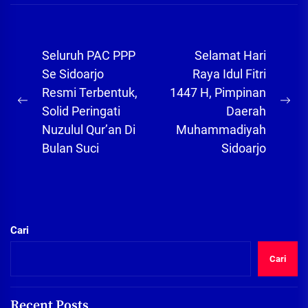
Navigasi
Seluruh PAC PPP
Selamat Hari
pos
Se Sidoarjo
Raya Idul Fitri
Resmi Terbentuk,
1447 H, Pimpinan
Previous
Ne
Solid Peringati
Daerah
post:
pos
Nuzulul Qur’an Di
Muhammadiyah
Bulan Suci
Sidoarjo
Cari
Cari
Recent Posts