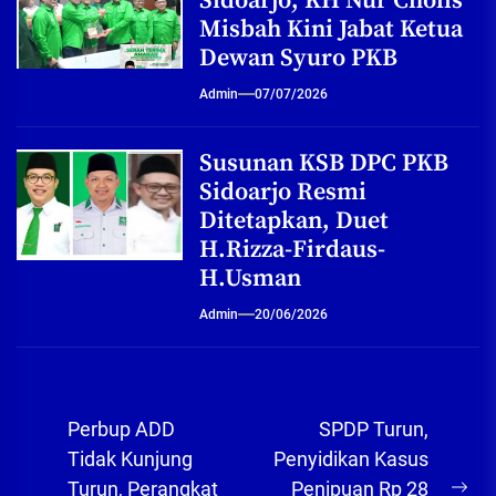
Sidoarjo, KH Nur Cholis
Misbah Kini Jabat Ketua
Dewan Syuro PKB
Admin
07/07/2026
Susunan KSB DPC PKB
Sidoarjo Resmi
Ditetapkan, Duet
H.Rizza-Firdaus-
H.Usman
Admin
20/06/2026
Navigasi
Perbup ADD
SPDP Turun,
pos
Tidak Kunjung
Penyidikan Kasus
Turun, Perangkat
Penipuan Rp 28