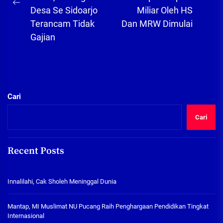
Ne
Previous
Desa Se Sidoarjo
Miliar Oleh HS
pos
post:
Terancam Tidak
Dan MRW Dimulai
Gajian
Cari
Cari
Recent Posts
Innalilahi, Cak Sholeh Meninggal Dunia
Mantap, MI Muslimat NU Pucang Raih Penghargaan Pendidikan Tingkat
Internasional