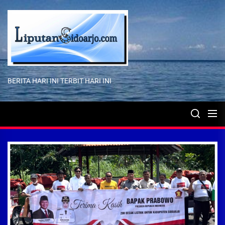
Skip
to
the
content
BERITA HARI INI TERBIT HARI INI