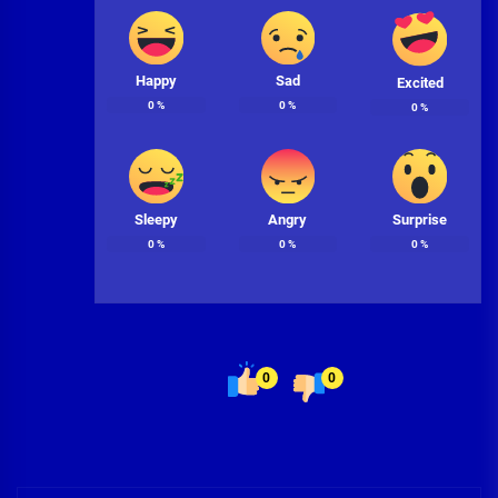
Happy
Sad
Excited
0
%
0
%
0
%
Sleepy
Angry
Surprise
0
%
0
%
0
%
0
0