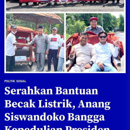
POLITIK
SOSIAL
Serahkan Bantuan
Becak Listrik, Anang
Siswandoko Bangga