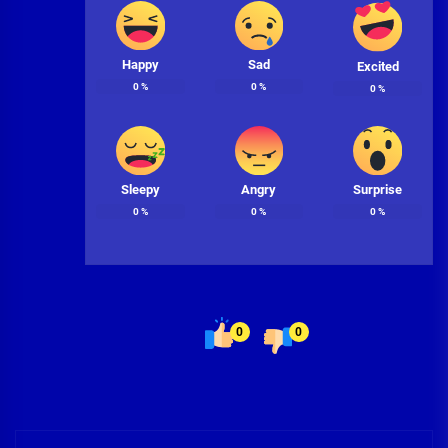
Happy
Sad
Excited
0
%
0
%
0
%
Sleepy
Angry
Surprise
0
%
0
%
0
%
0
0