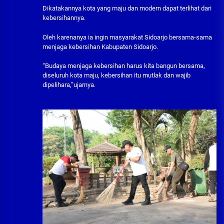
Dikatakannya kota yang maju dan modern dapat terlihat dari
kebersihannya.
Oleh karenanya ia ingin masyarakat Sidoarjo bersama-sama
menjaga kebersihan Kabupaten Sidoarjo.
“Budaya menjaga kebersihan harus kita bangun bersama,
diseluruh kota maju, kebersihan itu mutlak dan wajib
dipelihara,”ujarnya.