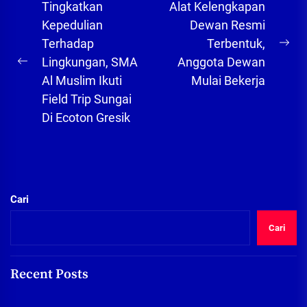
Navigasi
Tingkatkan
Alat Kelengkapan
pos
Kepedulian
Dewan Resmi
Terhadap
Terbentuk,
Ne
Lingkungan, SMA
Anggota Dewan
Previous
pos
Al Muslim Ikuti
Mulai Bekerja
post:
Field Trip Sungai
Di Ecoton Gresik
Cari
Cari
Recent Posts