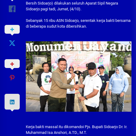
Bersih Sidoarjo) dilakukan seluruh Aparat Sipil Negara
Sidoarjo pagi tadi, Jumat, (4/10).
Sebanyak 15 ribu ASN Sidoarjo, serentak kerja bakti bersama
di beberapa sudut kota dibersihkan.
Kerja bakti massal itu dikomandoi Pjs. Bupati Sidoarjo Dr. Ir.
Muhammad Isa Anshori, A.TD., M.T.