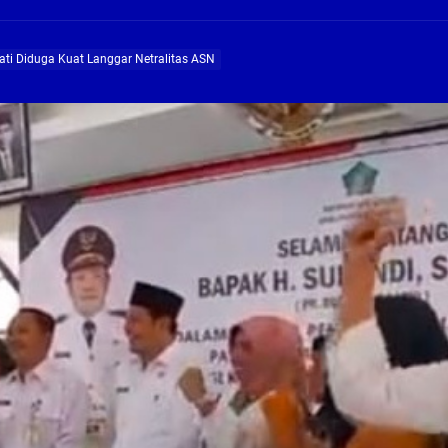
ng Profesional Dan Kapabel, Komisi B Dua Kali Panggil Pansel Dan Minta Ada Pa
dati Diduga Kuat Langgar Netralitas ASN
g, Pembangunan Fly Over Gedangan Semakin Dekat
rjo Masif Jalankan Program Rehab RTLH
g, Pembangunan Fly over Gedangan Semakin Dekat
 solusi masalah warga Seketi dan Urangagung
ng Profesional Dan Kapabel, Komisi B Dua Kali Panggil Pansel Dan Minta Ada Pa