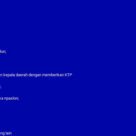
lon;
den kepala daerah dengan memberikan KTP
;
a npaslon;
ng lain