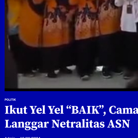
POLITIK
Ikut Yel Yel “BAIK”, Cam
Langgar Netralitas ASN