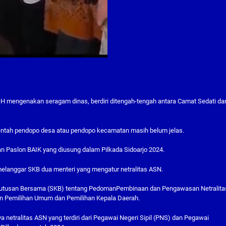
di SH mengenakan seragam dinas, berdiri ditengah-tengah antara Camat Sedati dan
opo entah pendopo desa atau pendopo kecamatan masih belum jelas.
ogan Paslon BAIK yang diusung dalam Pilkada Sidoarjo 2024.
langgar SKB dua menteri yang mengatur netralitas ASN.
Keputusan Bersama (SKB) tentang PedomanPembinaan dan Pengawasan Netralita
an Pemilihan Umum dan Pemilihan Kepala Daerah.
 netralitas ASN yang terdiri dari Pegawai Negeri Sipil (PNS) dan Pegawai