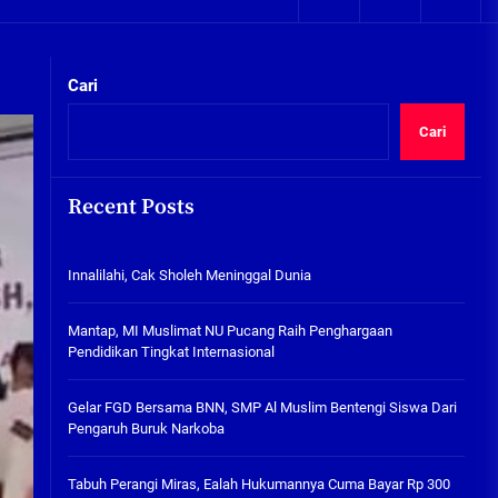
05/08/2026
kta Integritas
Plafon Ruang Kelas Ambruk,
Ketua Komisi D Langsung Sidak
Cari
SDN Gilang II Tulangan
05/08/2026
Cari
Innalilahi, Cak Sholeh
Meninggal Dunia
Recent Posts
07/08/2026
kta Integritas
Innalilahi, Cak Sholeh Meninggal Dunia
Mantap, MI Muslimat NU
Pucang Raih Penghargaan
Pendidikan Tingkat
Mantap, MI Muslimat NU Pucang Raih Penghargaan
Internasional
Pendidikan Tingkat Internasional
06/08/2026
Gelar FGD Bersama BNN, SMP Al
Gelar FGD Bersama BNN, SMP Al Muslim Bentengi Siswa Dari
Muslim Bentengi Siswa Dari
Pengaruh Buruk Narkoba
Pengaruh Buruk Narkoba
05/08/2026
Tabuh Perangi Miras, Ealah Hukumannya Cuma Bayar Rp 300