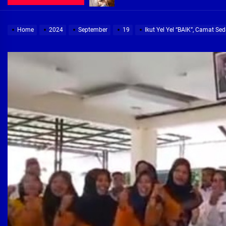
Demi Jajaran Direksi Delta Tirta Ya
Home
2024
September
19
Ikut Yel Yel “BAIK”, Camat Se
Pembebasan Lahan Segera Rampun
Peduli Warga Miskin, Bupati Sidoa
Pembebasan Lahan Hampir Rampun
Terima aduan warga, Komisi A cari
Demi Jajaran Direksi Delta Tirta Ya