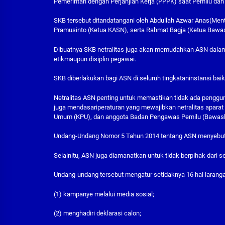
Pemerintah dengan Perjanjian Kerja (PPPK) saat Pemilu dan
SKB tersebut ditandatangani oleh Abdullah Azwar Anas(Ment
Pramusinto (Ketua KASN), serta Rahmat Bagja (Ketua Bawas
Dibuatnya SKB netralitas juga akan memudahkan ASN dalam
etikmaupun disiplin pegawai.
SKB diberlakukan bagi ASN di seluruh tingkataninstansi baik
Netralitas ASN penting untuk memastikan tidak ada penggun
juga mendasariperaturan yang mewajibkan netralitas aparat 
Umum (KPU), dan anggota Badan Pengawas Pemilu (Bawasl
Undang-Undang Nomor 5 Tahun 2014 tentang ASN menyebutka
Selainitu, ASN juga diamanatkan untuk tidak berpihak dar
Undang-undang tersebut mengatur setidaknya 16 hal larangan
(1) kampanye melalui media sosial;
(2) menghadiri deklarasi calon;