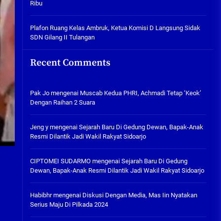
Ribu
Tabuh Perangi Miras, Ealah
Hukumannya Cuma Bayar Rp
300 Ribu
Plafon Ruang Kelas Ambruk, Ketua Komisi D Langsung Sidak
SDN Gilang II Tulangan
05/08/2026
Plafon Ruang Kelas Ambruk,
Recent Comments
Ketua Komisi D Langsung Sidak
SDN Gilang II Tulangan
05/08/2026
Pak Jo
mengenai
Muscab Kedua PHRI, Achmadi Tetap ‘Keok’
Dengan Raihan 2 Suara
Jeng y
mengenai
Sejarah Baru Di Gedung Dewan, Bapak-Anak
Resmi Dilantik Jadi Wakil Rakyat Sidoarjo
CIPTOMEI SUDARMO
mengenai
Sejarah Baru Di Gedung
Dewan, Bapak-Anak Resmi Dilantik Jadi Wakil Rakyat Sidoarjo
Habibhr
mengenai
Diskusi Dengan Media, Mas Iin Nyatakan
Serius Maju Di Pilkada 2024