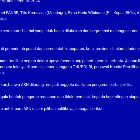
 Pilkada serentak 2024.
eri PANRB, Tito Karnavian (Mendagri), Bima Haria Wibisana (Plt. KepalaBKN), 
lu).
memahami hal-hal yang tidak boleh dilakukan dan berpotensi melanggar kode
 di pemerintah pusat dan pemerintah kabupaten, kota, provinsi diseluruh Indone
aan fasilitas negara dalam upaya mendukung peserta pemilu tertentu. Alasan i
negara lainnya di pemilu, seperti anggota TNI/POLRI, pegawai Komisi Pemiliha
u).
n,bahwa ASN dilarang menjadi anggota dan/atau pengurus partai politik.
i segala bentuk pengaruh manapun dan tidak memihak kepada kepentingan siapa
 untuk para ASN dalam pilihan politiknya, sebagai berikut: