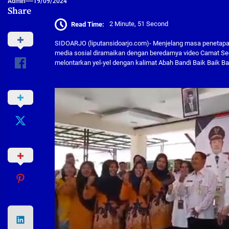
Admin
19/09/2024
Share
Read Time:
2 Minute, 51 Second
SIDOARJO (liputansidoarjo.com)- Menjelang masa penetapan
media sosial diramaikan dengan beredarnya video Camat Seda
melontarkan yel-yel dengan kalimat Abah Bandi Baik Baik Bai