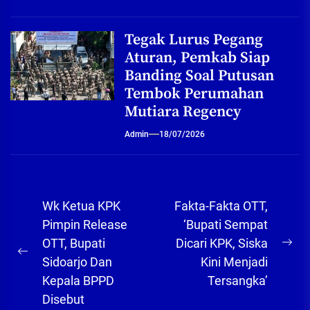
Tegak Lurus Pegang
Aturan, Pemkab Siap
Banding Soal Putusan
Tembok Perumahan
Mutiara Regency
Admin
18/07/2026
Navigasi
Wk Ketua KPK
Fakta-Fakta OTT,
pos
Pimpin Release
‘Bupati Sempat
OTT, Bupati
Dicari KPK, Siska
Ne
Previous
Sidoarjo Dan
Kini Menjadi
pos
post:
Kepala BPPD
Tersangka’
Disebut