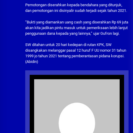
Pemotongan diserahkan kepada bendahara yang ditunjuk,
dan pemotongan ini disinyalir sudah terjadi sejak tahun 2021.
“Bukti yang diamankan uang cash yang diserahkan Rp 69 juta
akan kita jadikan pintu masuk untuk pemeriksaan lebih lanjut
penggunaan dana kepada yang lainnya,” ujar Gufron lagi.
SW ditahan untuk 20 hari kedepan di rutan KPK, SW
disangkakan melanggar pasal 12 huruf F UU nomor 31 tahun
1999 jo tahun 2021 tentang pemberantasan pidana korupsi.
(Abidin)