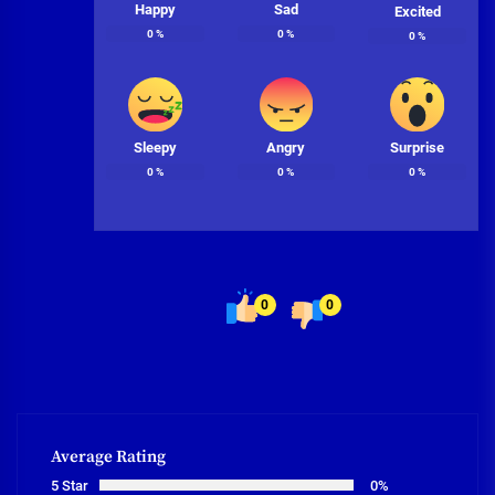
Happy
Sad
Excited
0
%
0
%
0
%
Sleepy
Angry
Surprise
0
%
0
%
0
%
0
0
Average Rating
5 Star
0%