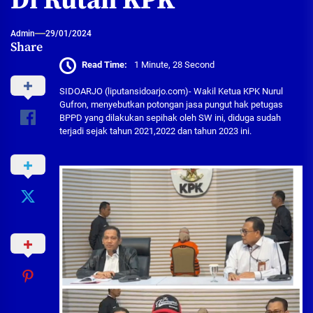
Di Rutan KPK
Admin
29/01/2024
Share
Read Time:
1 Minute, 28 Second
SIDOARJO (liputansidoarjo.com)- Wakil Ketua KPK Nurul
Gufron, menyebutkan potongan jasa pungut hak petugas
BPPD yang dilakukan sepihak oleh SW ini, diduga sudah
terjadi sejak tahun 2021,2022 dan tahun 2023 ini.