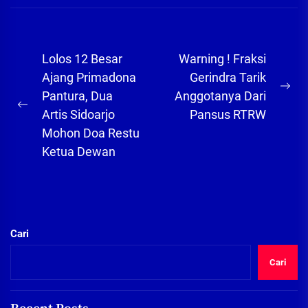
Navigasi
Lolos 12 Besar
Warning ! Fraksi
pos
Ajang Primadona
Gerindra Tarik
Ne
Pantura, Dua
Anggotanya Dari
Previous
pos
Artis Sidoarjo
Pansus RTRW
post:
Mohon Doa Restu
Ketua Dewan
Cari
Cari