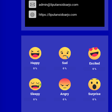
admin@liputansidoarjo.com
https://liputansidoarjo.com
Happy
Sad
Excited
0
%
0
%
0
%
Sleepy
Angry
Surprise
0
%
0
%
0
%