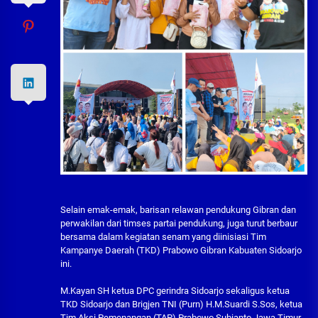
Selain emak-emak, barisan relawan pendukung Gibran dan
perwakilan dari timses partai pendukung, juga turut berbaur
bersama dalam kegiatan senam yang diinisiasi Tim
Kampanye Daerah (TKD) Prabowo Gibran Kabuaten Sidoarjo
ini.
M.Kayan SH ketua DPC gerindra Sidoarjo sekaligus ketua
TKD Sidoarjo dan Brigjen TNI (Purn) H.M.Suardi S.Sos, ketua
Tim Aksi Pemenangan (TAP) Prabowo Subianto Jawa Timur,