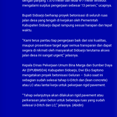
dengan panjang 1.570 meter dan lebar 6-7 meter tersebut
mengalami surplus pengerjaan sebesar 13 persen,” ucapnya.
Bupati Sidoarjo berharap proyek betonisasi di seluruh ruas
jalan desa yang tengah di kerjakan oleh Pemerintah
Kabupaten Sidoarjo dapat rampung sesuai harapan dan tepat
waktu.
“Kami terus pantau tiap pengerjaan baik dari sisi kualitas,
maupun prosentase target agar semua transparan dan dapat
segera di nikmati oleh masyarakat Sidoarjo terutama akses
jalan desa ini sangat urgent,” jelasnya.
Kepala Dinas Pekerjaan Umum Bina Marga dan Sumber Daya
Air (DPUBMSDA) Kabupaten Sidoarjo, Dwi Eko Saptono
mengatakan proyek betonisasi Geluran – Suko saat ini
sebagian sudah selesai tahap U-Ditch dan (lean concrete)
atau LC atau lantai kerja untuk pekerjaan rigid pavement.
“Tahap selanjutnya akan dilakukan rigid pavement atau
perkerasan jalan beton untuk beberapa ruas yang sudah
selesai U-Ditch dan LC,” jelasnya. (Abidin)