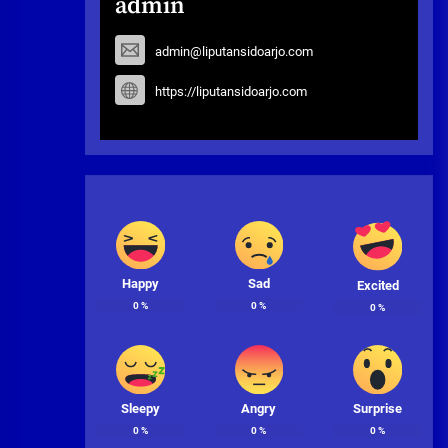
admin
admin@liputansidoarjo.com
https://liputansidoarjo.com
Happy
Sad
Excited
0
%
0
%
0
%
Sleepy
Angry
Surprise
0
%
0
%
0
%