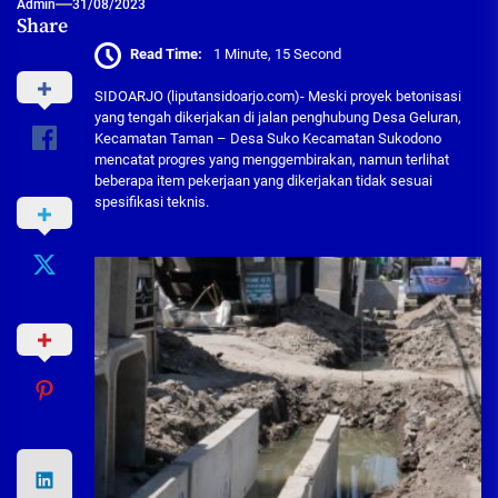
Admin
31/08/2023
Share
Read Time:
1 Minute, 15 Second
SIDOARJO (liputansidoarjo.com)- Meski proyek betonisasi
yang tengah dikerjakan di jalan penghubung Desa Geluran,
Kecamatan Taman – Desa Suko Kecamatan Sukodono
mencatat progres yang menggembirakan, namun terlihat
beberapa item pekerjaan yang dikerjakan tidak sesuai
spesifikasi teknis.