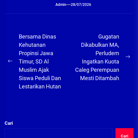
Admin
28/07/2026
Navigasi
Bersama Dinas
Gugatan
pos
Kehutanan
Dikabulkan MA,
Propinsi Jawa
Perludem
Ne
Timur, SD Al
Ingatkan Kuota
Previous
pos
Muslim Ajak
Caleg Perempuan
post:
Siswa Peduli Dan
Mesti Ditambah
Lestarikan Hutan
Cari
Cari