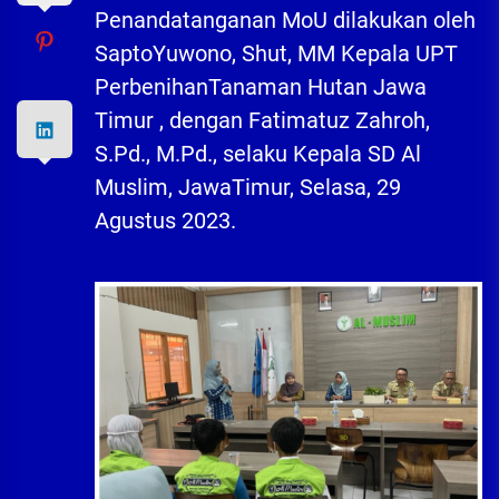
Penandatanganan MoU dilakukan oleh
SaptoYuwono, Shut, MM Kepala UPT
PerbenihanTanaman Hutan Jawa
Timur , dengan Fatimatuz Zahroh,
S.Pd., M.Pd., selaku Kepala SD Al
Muslim, JawaTimur, Selasa, 29
Agustus 2023.