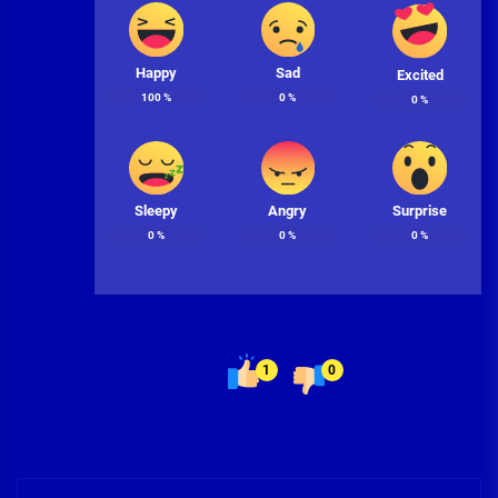
Happy
Sad
Excited
100
%
0
%
0
%
Sleepy
Angry
Surprise
0
%
0
%
0
%
1
0