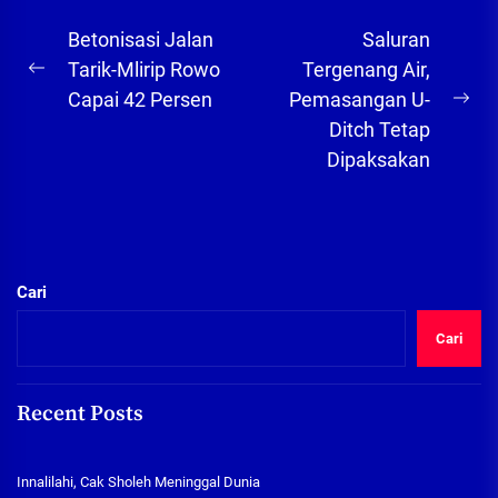
Navigasi
Betonisasi Jalan
Saluran
pos
Tarik-Mlirip Rowo
Tergenang Air,
Previous
Capai 42 Persen
Pemasangan U-
post:
Ne
Ditch Tetap
pos
Dipaksakan
Cari
Cari
Recent Posts
Innalilahi, Cak Sholeh Meninggal Dunia