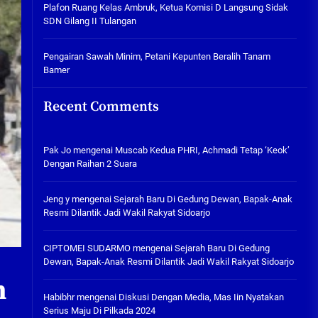
Plafon Ruang Kelas Ambruk,
Plafon Ruang Kelas Ambruk, Ketua Komisi D Langsung Sidak
Ketua Komisi D Langsung Sidak
SDN Gilang II Tulangan
SDN Gilang II Tulangan
05/08/2026
Pengairan Sawah Minim, Petani Kepunten Beralih Tanam
Bamer
Pengairan Sawah Minim, Petani
Kepunten Beralih Tanam Bamer
Recent Comments
05/08/2026
Pak Jo
mengenai
Muscab Kedua PHRI, Achmadi Tetap ‘Keok’
Dengan Raihan 2 Suara
Jeng y
mengenai
Sejarah Baru Di Gedung Dewan, Bapak-Anak
Resmi Dilantik Jadi Wakil Rakyat Sidoarjo
CIPTOMEI SUDARMO
mengenai
Sejarah Baru Di Gedung
Dewan, Bapak-Anak Resmi Dilantik Jadi Wakil Rakyat Sidoarjo
n
Habibhr
mengenai
Diskusi Dengan Media, Mas Iin Nyatakan
Serius Maju Di Pilkada 2024