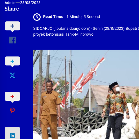
Admin
28/08/2023
Share
Read Time:
1 Minute, 5 Second
SIDOARJO (liputansidoarjo.com)- Senin (28/8/2023) Bupati 
proyek betonisasi Tarik-Mliriprowo.