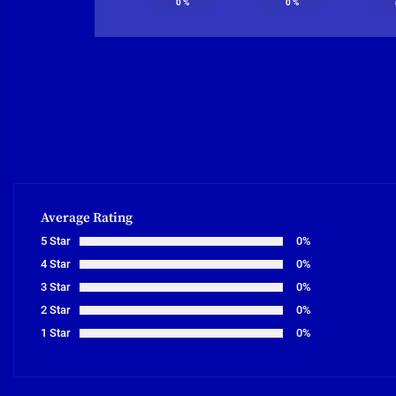
0
%
0
%
Average Rating
5 Star
0%
4 Star
0%
3 Star
0%
2 Star
0%
1 Star
0%