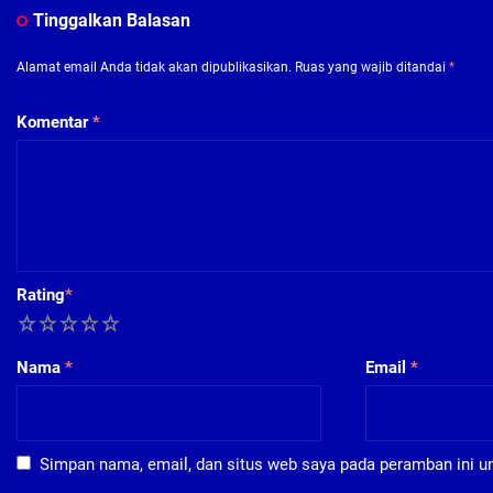
Tinggalkan Balasan
Alamat email Anda tidak akan dipublikasikan.
Ruas yang wajib ditandai
*
Komentar
*
Rating
*
1
2
3
4
5
Nama
*
Email
*
Simpan nama, email, dan situs web saya pada peramban ini u