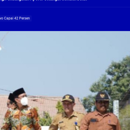
ng Profesional Dan Kapabel, Komisi B Dua Kali Panggil Pansel Dan Minta Ada Pa
owo Capai 42 Persen
g, Pembangunan Fly Over Gedangan Semakin Dekat
rjo Masif Jalankan Program Rehab RTLH
g, Pembangunan Fly over Gedangan Semakin Dekat
 solusi masalah warga Seketi dan Urangagung
ng Profesional Dan Kapabel, Komisi B Dua Kali Panggil Pansel Dan Minta Ada Pa