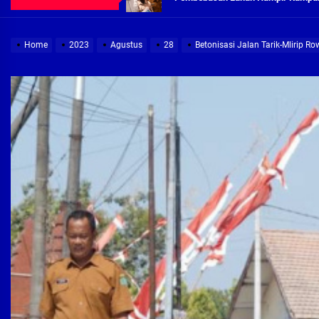
Demi Jajaran Direksi Delta Tirta Ya
Home
2023
Agustus
28
Betonisasi Jalan Tarik-Mlirip R
Pembebasan Lahan Segera Rampun
Peduli Warga Miskin, Bupati Sidoa
Pembebasan Lahan Hampir Rampun
Terima aduan warga, Komisi A cari
Demi Jajaran Direksi Delta Tirta Ya