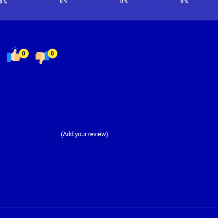
0
%
0
%
0
%
0
%
0
0
(Add your review)