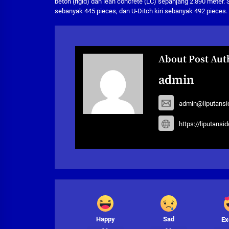
beton (rigid) dan lean concrete (LC) sepanjang 2.890 meter.
sebanyak 445 pieces, dan U-Ditch kiri sebanyak 492 pieces. 
About Post Aut
admin
admin@liputansi
https://liputansi
Happy
Sad
Ex