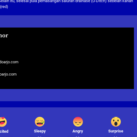
 Selain itu, selesai pula pemasangan saluran drainase (U-Ditch) sebelah kanan
(red)
hor
doarjo.com
doarjo.com
Sleepy
Angry
Surprise
cited