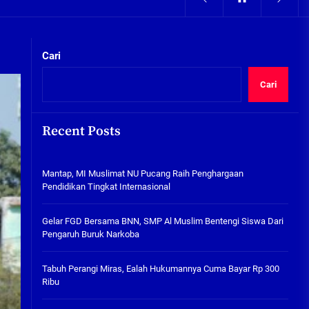
05/08/2026
kta Integritas
Pengairan Sawah Minim, Petani
Kepunten Beralih Tanam Bamer
Cari
05/08/2026
Cari
Mantap, MI Muslimat NU
Pucang Raih Penghargaan
Pendidikan Tingkat
Recent Posts
Internasional
06/08/2026
kta Integritas
Mantap, MI Muslimat NU Pucang Raih Penghargaan
Gelar FGD Bersama BNN, SMP Al
Pendidikan Tingkat Internasional
Muslim Bentengi Siswa Dari
Pengaruh Buruk Narkoba
Gelar FGD Bersama BNN, SMP Al Muslim Bentengi Siswa Dari
05/08/2026
Pengaruh Buruk Narkoba
Tabuh Perangi Miras, Ealah
Hukumannya Cuma Bayar Rp
Tabuh Perangi Miras, Ealah Hukumannya Cuma Bayar Rp 300
300 Ribu
Ribu
05/08/2026