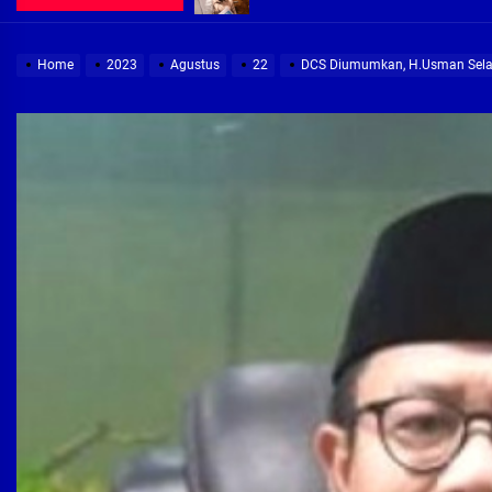
Demi Jajaran Direksi Delta Tirta Ya
Home
2023
Agustus
22
DCS Diumumkan, H.Usman Sela
Pembebasan Lahan Segera Rampun
Peduli Warga Miskin, Bupati Sidoa
Pembebasan Lahan Hampir Rampun
Terima aduan warga, Komisi A cari
Demi Jajaran Direksi Delta Tirta Ya