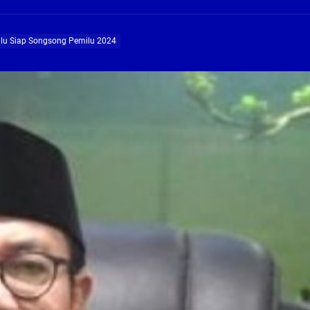
ng Profesional Dan Kapabel, Komisi B Dua Kali Panggil Pansel Dan Minta Ada Pa
lu Siap Songsong Pemilu 2024
g, Pembangunan Fly Over Gedangan Semakin Dekat
rjo Masif Jalankan Program Rehab RTLH
g, Pembangunan Fly over Gedangan Semakin Dekat
 solusi masalah warga Seketi dan Urangagung
ng Profesional Dan Kapabel, Komisi B Dua Kali Panggil Pansel Dan Minta Ada Pa