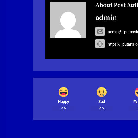
About Post Aut
admin
admin@liputansi
https://liputansi
Happy
Sad
Ex
0
%
0
%