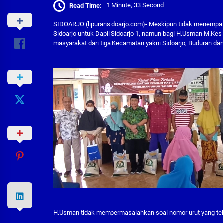
Read Time:
1 Minute, 33 Second
SIDOARJO (lipuransidoarjo.com)- Meskipun tidak menempa
Sidoarjo untuk Dapil Sidoarjo 1, namun bagi H.Usman M.Kes
masyarakat dari tiga Kecamatan yakni Sidoarjo, Buduran dan
H.Usman tidak mempermasalahkan soal nomor urut yang tel