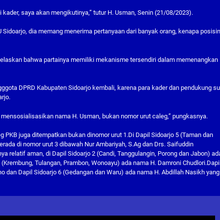
ader, saya akan mengikutinya,” tutur H. Usman, Senin (21/08/2023).
Sidoarjo, dia memang menerima pertanyaan dari banyak orang, kenapa posisi
menjelaskan bahwa partainya memiliki mekanisme tersendiri dalam memenangkan
 angggota DPRD Kabupaten Sidoarjo kembali, karena para kader dan pendukung s
rjo.
 mensosialisasikan nama H. Usman, bukan nomor urut caleg,” pungkasnya.
g PKB juga ditempatkan bukan dinomor urut 1.Di Dapil Sidoarjo 5 (Taman dan
erada di nomor urut 3 dibawah Nur Ambariyah, S.Ag dan Drs. Saifuddin
a relatif aman, di Dapil Sidoarjo 2 (Candi, Tanggulangin, Porong dan Jabon) ada
 3 (Krembung, Tulangan, Prambon, Wonoayu) ada nama H. Damroni Chudlori.Dapi
ono dan Dapil Sidoarjo 6 (Gedangan dan Waru) ada nama H. Abdillah Nasikh yang