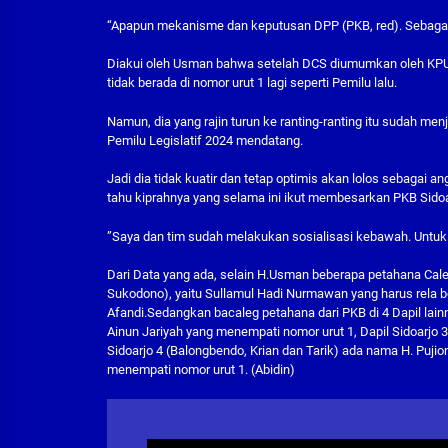
“Apapun mekanisme dan keputusan DPP (PKB, red). Sebagai k
Diakui oleh Usman bahwa setelah DCS diumumkan oleh KPU 
tidak berada di nomor urut 1 lagi seperti Pemilu lalu.
Namun, dia yang rajin turun ke ranting-ranting itu sudah 
Pemilu Legislatif 2024 mendatang.
Jadi dia tidak kuatir dan tetap optimis akan lolos sebagai
tahu kiprahnya yang selama ini ikut membesarkan PKB Sidoa
”Saya dan tim sudah melakukan sosialisasi kebawah. Untuk
Dari Data yang ada, selain H.Usman beberapa petahana Cale
Sukodono), yaitu Sullamul Hadi Nurmawan yang harus rela b
Afandi.Sedangkan bacaleg petahana dari PKB di 4 Dapil lainny
Ainun Jariyah yang menempati nomor urut 1, Dapil Sidoarjo
Sidoarjo 4 (Balongbendo, Krian dan Tarik) ada nama H. Puji
menempati nomor urut 1. (Abidin)