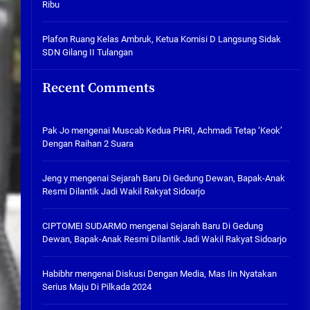
Ribu
Tabuh Perangi Miras, Ealah
Hukumannya Cuma Bayar Rp
300 Ribu
Plafon Ruang Kelas Ambruk, Ketua Komisi D Langsung Sidak
SDN Gilang II Tulangan
05/08/2026
Plafon Ruang Kelas Ambruk,
Recent Comments
Ketua Komisi D Langsung Sidak
SDN Gilang II Tulangan
05/08/2026
Pak Jo
mengenai
Muscab Kedua PHRI, Achmadi Tetap ‘Keok’
Dengan Raihan 2 Suara
Jeng y
mengenai
Sejarah Baru Di Gedung Dewan, Bapak-Anak
Resmi Dilantik Jadi Wakil Rakyat Sidoarjo
CIPTOMEI SUDARMO
mengenai
Sejarah Baru Di Gedung
Dewan, Bapak-Anak Resmi Dilantik Jadi Wakil Rakyat Sidoarjo
Habibhr
mengenai
Diskusi Dengan Media, Mas Iin Nyatakan
Serius Maju Di Pilkada 2024