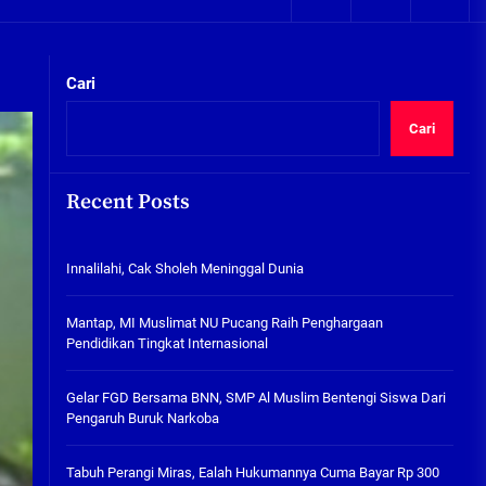
05/08/2026
kta Integritas
Plafon Ruang Kelas Ambruk,
Ketua Komisi D Langsung Sidak
Cari
SDN Gilang II Tulangan
05/08/2026
Cari
Innalilahi, Cak Sholeh
Meninggal Dunia
Recent Posts
07/08/2026
kta Integritas
Innalilahi, Cak Sholeh Meninggal Dunia
Mantap, MI Muslimat NU
Pucang Raih Penghargaan
Pendidikan Tingkat
Mantap, MI Muslimat NU Pucang Raih Penghargaan
Internasional
Pendidikan Tingkat Internasional
06/08/2026
Gelar FGD Bersama BNN, SMP Al
Gelar FGD Bersama BNN, SMP Al Muslim Bentengi Siswa Dari
Muslim Bentengi Siswa Dari
Pengaruh Buruk Narkoba
Pengaruh Buruk Narkoba
05/08/2026
Tabuh Perangi Miras, Ealah Hukumannya Cuma Bayar Rp 300