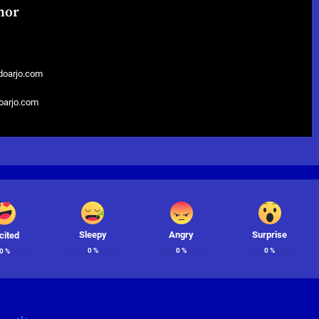
hor
doarjo.com
doarjo.com
Sleepy
Angry
Surprise
cited
0
%
0
%
0
%
0
%