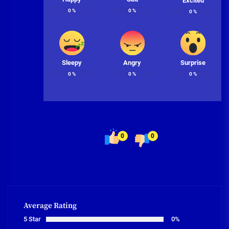
Excited
0
%
0
%
0
%
Sleepy
Angry
Surprise
0
%
0
%
0
%
0
0
Average Rating
5 Star
0%