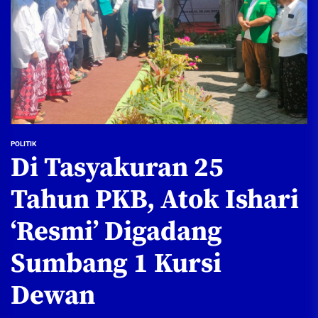
POLITIK
Di Tasyakuran 25
Tahun PKB, Atok Ishari
‘Resmi’ Digadang
Sumbang 1 Kursi
Dewan