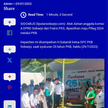
Admin
29/07/2023
Share
Read Time:
1 Minute, 0 Second
SIDOARJO (liputansidoarjo.com)- Atok Ashari anggota komisi
A DPRD Sidoarjo dari Fraksi PKS, dipastikan maju Pilleg 2024
melalui PKB.
Kepastian ini disampaikan H.Subandi ketua DPC PKB
Sidoarjo, saat syukuran 25 tahun PKB, Sabtu (29/7/2023).