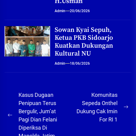
H.Usman
Admin
20/06/2026
Sowan Kyai Sepuh,
Ketua PKB Sidoarjo
Kuatkan Dukungan
Kultural NU
Admin
18/06/2026
Navigasi
Kasus Dugaan
Komunitas
pos
Penipuan Terus
Sepeda Onthel
Ne
Bergulir, Jum’at
Dukung Cak Imin
Previous
pos
Pagi Dian Felani
For RI 1
post:
Diperiksa Di
Mapolda Jatim