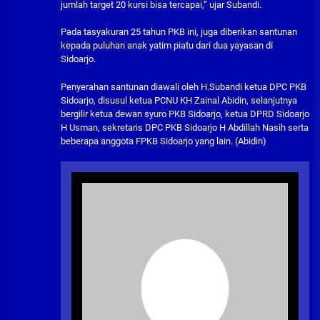
jumlah target 20 kursi bisa tercapai,” ujar Subandi.
Pada tasyakuran 25 tahun PKB ini, juga diberikan santunan
kepada puluhan anak yatim piatu dari dua yayasan di
Sidoarjo.
Penyerahan santunan diawali oleh H.Subandi ketua DPC PKB
Sidoarjo, disusul ketua PCNU KH Zainal Abidin, selanjutnya
bergilir ketua dewan syuro PKB Sidoarjo, ketua DPRD Sidoarjo
H Usman, sekretaris DPC PKB Sidoarjo H Abdillah Nasih serta
beberapa anggota FPKB Sidoarjo yang lain. (Abidin)