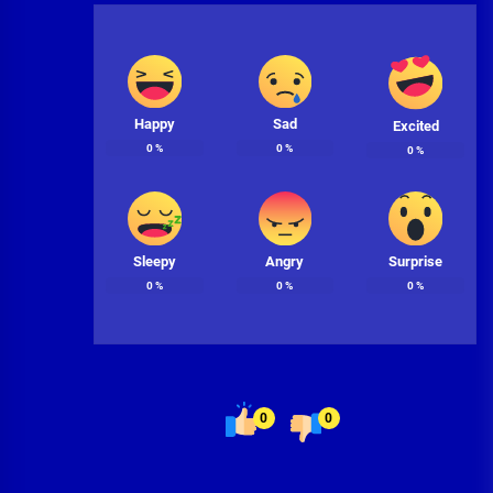
Happy
Sad
Excited
0
%
0
%
0
%
Sleepy
Angry
Surprise
0
%
0
%
0
%
0
0