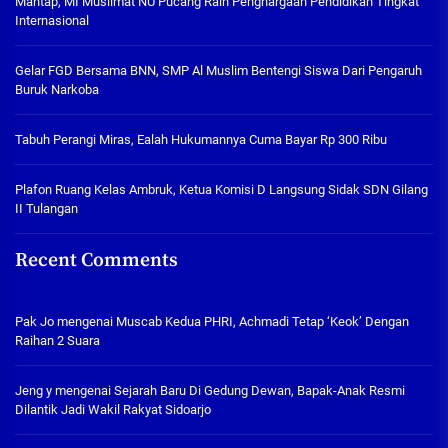
Mantap, MI Muslimat NU Pucang Raih Penghargaan Pendidikan Tingkat
Internasional
Gelar FGD Bersama BNN, SMP Al Muslim Bentengi Siswa Dari Pengaruh
Buruk Narkoba
Tabuh Perangi Miras, Ealah Hukumannya Cuma Bayar Rp 300 Ribu
Plafon Ruang Kelas Ambruk, Ketua Komisi D Langsung Sidak SDN Gilang
II Tulangan
Recent Comments
Pak Jo
mengenai
Muscab Kedua PHRI, Achmadi Tetap ‘Keok’ Dengan
Raihan 2 Suara
Jeng y
mengenai
Sejarah Baru Di Gedung Dewan, Bapak-Anak Resmi
Dilantik Jadi Wakil Rakyat Sidoarjo