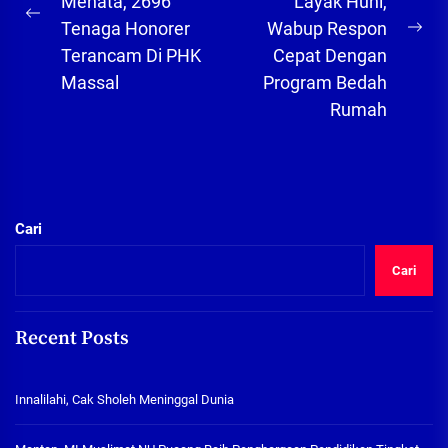
Menata, 2696
Layak Huni,
Previous
Tenaga Honorer
Wabup Respon
Ne
post:
Terancam Di PHK
Cepat Dengan
pos
Massal
Program Bedah
Rumah
Cari
Cari
Recent Posts
Innalilahi, Cak Sholeh Meninggal Dunia