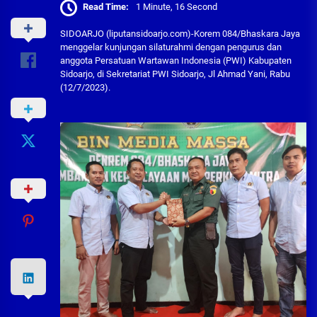
Read Time:
1 Minute, 16 Second
SIDOARJO (liputansidoarjo.com)-Korem 084/Bhaskara Jaya
menggelar kunjungan silaturahmi dengan pengurus dan
anggota Persatuan Wartawan Indonesia (PWI) Kabupaten
Sidoarjo, di Sekretariat PWI Sidoarjo, Jl Ahmad Yani, Rabu
(12/7/2023).