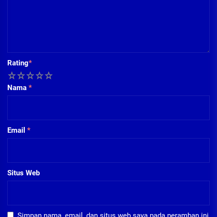
Rating
*
1
2
3
4
5
Nama
*
Email
*
Situs Web
Simpan nama, email, dan situs web saya pada peramban ini