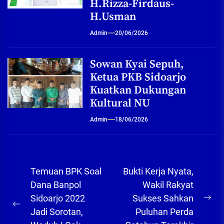
H.Rizza-Firdaus-
H.Usman
Admin
20/06/2026
Sowan Kyai Sepuh,
Ketua PKB Sidoarjo
Kuatkan Dukungan
Kultural NU
Admin
18/06/2026
Navigasi
Temuan BPK Soal
Bukti Kerja Nyata,
pos
Dana Banpol
Wakil Rakyat
Sidoarjo 2022
Sukses Sahkan
Ne
Previous
Jadi Sorotan,
Puluhan Perda
pos