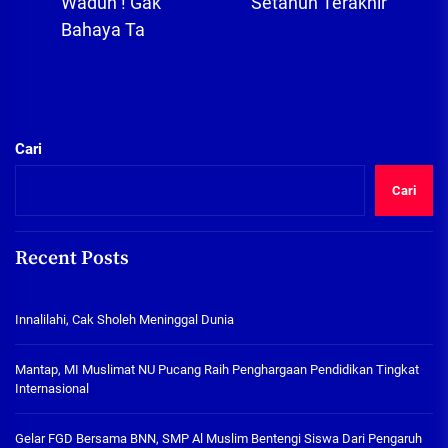
post:
Waduh ! Gak
Setahun Terakhir
Bahaya Ta
Cari
Cari
Recent Posts
Innalilahi, Cak Sholeh Meninggal Dunia
Mantap, MI Muslimat NU Pucang Raih Penghargaan Pendidikan Tingkat
Internasional
Gelar FGD Bersama BNN, SMP Al Muslim Bentengi Siswa Dari Pengaruh