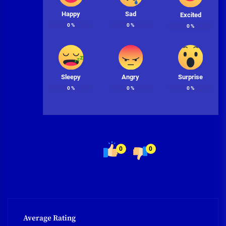
Happy
Sad
Excited
0
%
0
%
0
%
Sleepy
Angry
Surprise
0
%
0
%
0
%
0
0
Average Rating