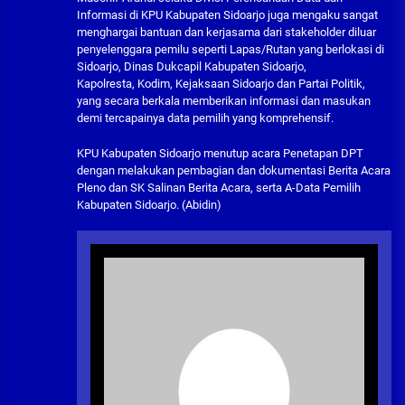
Informasi di KPU Kabupaten Sidoarjo juga mengaku sangat
menghargai bantuan dan kerjasama dari stakeholder diluar
penyelenggara pemilu seperti Lapas/Rutan yang berlokasi di
Sidoarjo, Dinas Dukcapil Kabupaten Sidoarjo,
Kapolresta, Kodim, Kejaksaan Sidoarjo dan Partai Politik,
yang secara berkala memberikan informasi dan masukan
demi tercapainya data pemilih yang komprehensif.
KPU Kabupaten Sidoarjo menutup acara Penetapan DPT
dengan melakukan pembagian dan dokumentasi Berita Acara
Pleno dan SK Salinan Berita Acara, serta A-Data Pemilih
Kabupaten Sidoarjo. (Abidin)