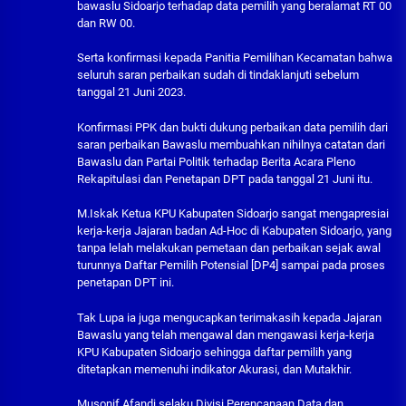
bawaslu Sidoarjo terhadap data pemilih yang beralamat RT 00
dan RW 00.
Serta konfirmasi kepada Panitia Pemilihan Kecamatan bahwa
seluruh saran perbaikan sudah di tindaklanjuti sebelum
tanggal 21 Juni 2023.
Konfirmasi PPK dan bukti dukung perbaikan data pemilih dari
saran perbaikan Bawaslu membuahkan nihilnya catatan dari
Bawaslu dan Partai Politik terhadap Berita Acara Pleno
Rekapitulasi dan Penetapan DPT pada tanggal 21 Juni itu.
M.Iskak Ketua KPU Kabupaten Sidoarjo sangat mengapresiai
kerja-kerja Jajaran badan Ad-Hoc di Kabupaten Sidoarjo, yang
tanpa lelah melakukan pemetaan dan perbaikan sejak awal
turunnya Daftar Pemilih Potensial [DP4] sampai pada proses
penetapan DPT ini.
Tak Lupa ia juga mengucapkan terimakasih kepada Jajaran
Bawaslu yang telah mengawal dan mengawasi kerja-kerja
KPU Kabupaten Sidoarjo sehingga daftar pemilih yang
ditetapkan memenuhi indikator Akurasi, dan Mutakhir.
Musonif Afandi selaku Divisi Perencanaan Data dan