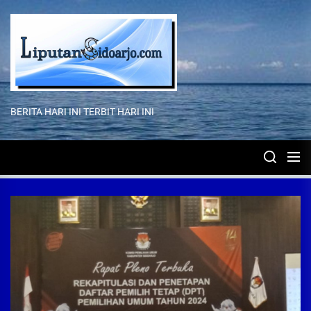
Skip
to
the
content
BERITA HARI INI TERBIT HARI INI