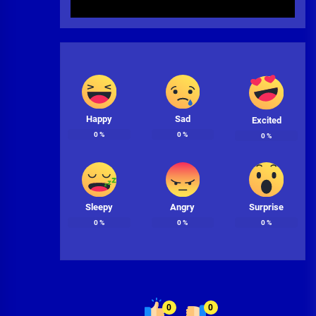
Happy
Sad
Excited
0
%
0
%
0
%
Sleepy
Angry
Surprise
0
%
0
%
0
%
0
0