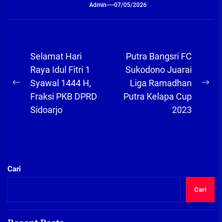
Admin
07/05/2026
Navigasi
Selamat Hari
Putra Bangsri FC
pos
Raya Idul Fitri 1
Sukodono Juarai
Syawal 1444 H,
Liga Ramadhan
Previous
Ne
Fraksi PKB DPRD
Putra Kelapa Cup
post:
pos
Sidoarjo
2023
Cari
Cari