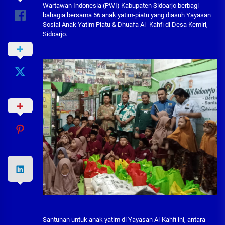
Wartawan Indonesia (PWI) Kabupaten Sidoarjo berbagi
bahagia bersama 56 anak yatim-piatu yang diasuh Yayasan
Sosial Anak Yatim Piatu & Dhuafa Al- Kahfi di Desa Kemiri,
Sidoarjo.
Santunan untuk anak yatim di Yayasan Al-Kahfi ini, antara