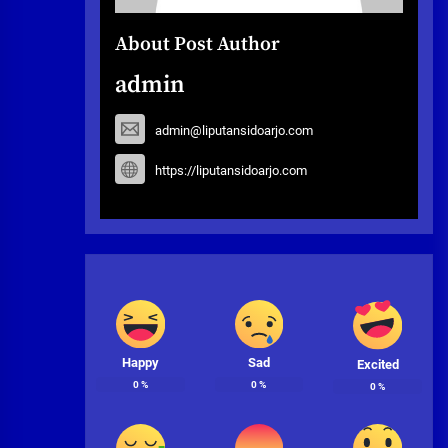
About Post Author
admin
admin@liputansidoarjo.com
https://liputansidoarjo.com
Happy
Sad
Excited
0
%
0
%
0
%