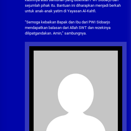
sejumlah pihak itu. Bantuan ini diharapkan menjadi berkah
untuk anak-anak yatim di Yayasan Al-Kahfi.
“Semoga kebaikan Bapak dan Ibu dari PWI Sidoarjo
mendapatkan balasan dari Allah SWT dan rezekinya
dilipatgandakan. Amin,” sambungnya.