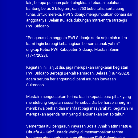
lain, berupa puluhan paket bingkisan Lebaran, puluhan
kantong beras 3 kilogram, dan 750 buku tulis, serta uang
tunai. Untuk mereka, PWI Sidoarjo mengumpulkan donasi dari
anggotanya. Selain itu, ada dukungan mitra-mitra strategis
PWI Sidoarjo.
“Pengurus dan anggota PWI Sidoarjo serta sejumlah mitra
kami ingin berbagi kebahagiaan bersama anak yatim,”
ungkap Ketua PWI Kabupaten Sidoarjo Mustain Senin
(17/4/2023).
Kegiatan ini, lanjut dia, juga merupakan rangkaian kegiatan
PWI Sidoarjo Berbagi Berkah Ramadan. Selasa (18/4/2023),
acara serupa berlangsung di panti asuhan kawasan
Sukodono.
Mustain mengucapkan terima kasih kepada para pihak yang
mendukung kegiatan sosial tersebut. Dia berharap sinergi ini
membawa berkah dan manfaat bagi masyarakat. Kegiatan ini
merupakan agenda rutin yang dilaksanakan setiap tahun.
Sementara itu, pengasuh Yayasan Sosial Anak Yatim Piatu &
Dhuafa Al- Kahfi Ustadz Wahyudi menyampaikan terima
kasihnya atas santunan yang diberikan PWI Sidoarjo dan