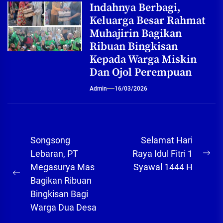
Indahnya Berbagi,
Keluarga Besar Rahmat
Muhajirin Bagikan
Ribuan Bingkisan
Kepada Warga Miskin
Dan Ojol Perempuan
Admin
16/03/2026
Navigasi
Songsong
Selamat Hari
pos
Lebaran, PT
Raya Idul Fitri 1
Ne
Megasurya Mas
Syawal 1444 H
pos
Previous
Bagikan Ribuan
post:
Bingkisan Bagi
Warga Dua Desa