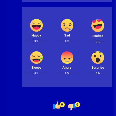
Happy
Sad
Excited
0
%
0
%
0
%
Sleepy
Angry
Surprise
0
%
0
%
0
%
0
0