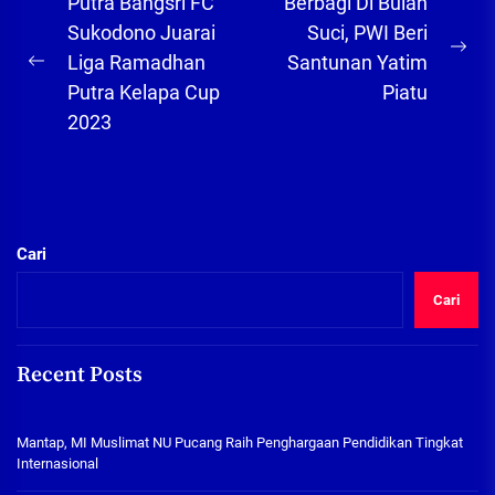
Navigasi
Putra Bangsri FC
Berbagi Di Bulan
pos
Sukodono Juarai
Suci, PWI Beri
Ne
Liga Ramadhan
Santunan Yatim
Previous
pos
Putra Kelapa Cup
Piatu
post:
2023
Cari
Cari
Recent Posts
Mantap, MI Muslimat NU Pucang Raih Penghargaan Pendidikan Tingkat
Internasional