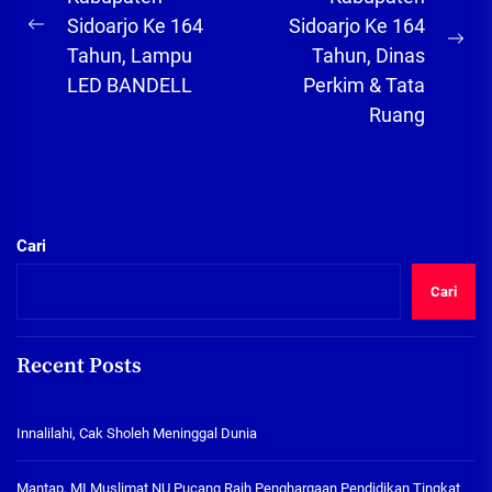
pos
Sidoarjo Ke 164
Sidoarjo Ke 164
Previous
Ne
Tahun, Lampu
Tahun, Dinas
post:
pos
LED BANDELL
Perkim & Tata
Ruang
Cari
Cari
Recent Posts
Innalilahi, Cak Sholeh Meninggal Dunia
Mantap, MI Muslimat NU Pucang Raih Penghargaan Pendidikan Tingkat