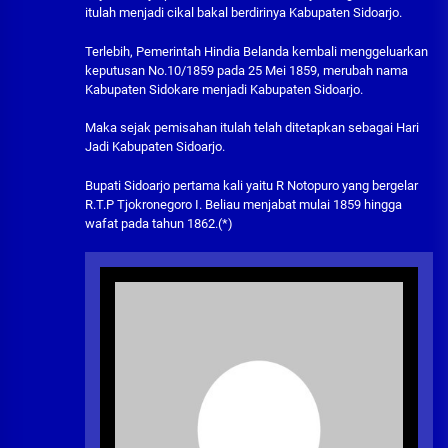
itulah menjadi cikal bakal berdirinya Kabupaten Sidoarjo.
Terlebih, Pemerintah Hindia Belanda kembali menggeluarkan
keputusan No.10/1859 pada 25 Mei 1859, merubah nama
Kabupaten Sidokare menjadi Kabupaten Sidoarjo.
Maka sejak pemisahan itulah telah ditetapkan sebagai Hari
Jadi Kabupaten Sidoarjo.
Bupati Sidoarjo pertama kali yaitu R Notopuro yang bergelar
R.T.P Tjokronegoro I. Beliau menjabat mulai 1859 hingga
wafat pada tahun 1862.(*)