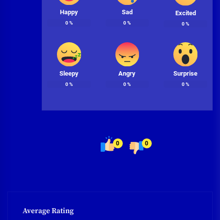
Happy
Sad
Excited
0
%
0
%
0
%
Sleepy
Angry
Surprise
0
%
0
%
0
%
0
0
Average Rating