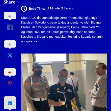
Share
Read Time:
1 Minute, 3 Second
SIDOARJO (liputansidoarjo.com)- Pasca ditangkapnya
Kapolsek Sukodono beserta dua anggotanya oleh Bidang
Profesi dan Pengamanan (Propam) Polda Jatim pada 23
Agustus 2022 terkait kasus penyalahgunaan narkoba,
Kapolresta Sidoarjo mengadakan tes urine kepada seluruh
anggotanya.