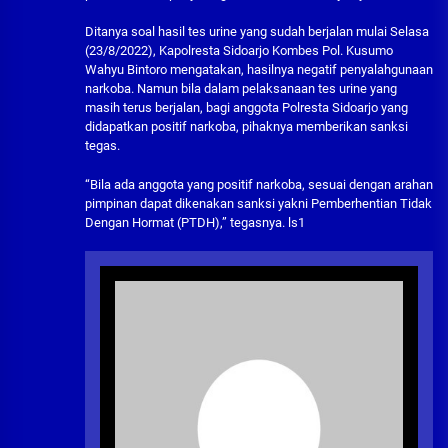
Ditanya soal hasil tes urine yang sudah berjalan mulai Selasa
(23/8/2022), Kapolresta Sidoarjo Kombes Pol. Kusumo
Wahyu Bintoro mengatakan, hasilnya negatif penyalahgunaan
narkoba. Namun bila dalam pelaksanaan tes urine yang
masih terus berjalan, bagi anggota Polresta Sidoarjo yang
didapatkan positif narkoba, pihaknya memberikan sanksi
tegas.
“Bila ada anggota yang positif narkoba, sesuai dengan arahan
pimpinan dapat dikenakan sanksi yakni Pemberhentian Tidak
Dengan Hormat (PTDH),” tegasnya. ls1