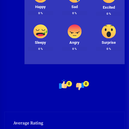
Happy
Sad
Excited
0
%
0
%
0
%
Sleepy
Angry
Surprise
0
%
0
%
0
%
0
0
Average Rating