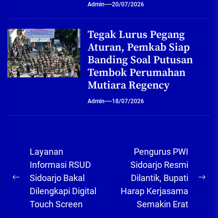
Admin
20/07/2026
Tegak Lurus Pegang
Aturan, Pemkab Siap
Banding Soal Putusan
Tembok Perumahan
Mutiara Regency
Admin
18/07/2026
Navigasi
Layanan
Pengurus PWI
pos
Informasi RSUD
Sidoarjo Resmi
Sidoarjo Bakal
Dilantik, Bupati
Previous
Ne
Dilengkapi Digital
Harap Kerjasama
post:
pos
Touch Screen
Semakin Erat