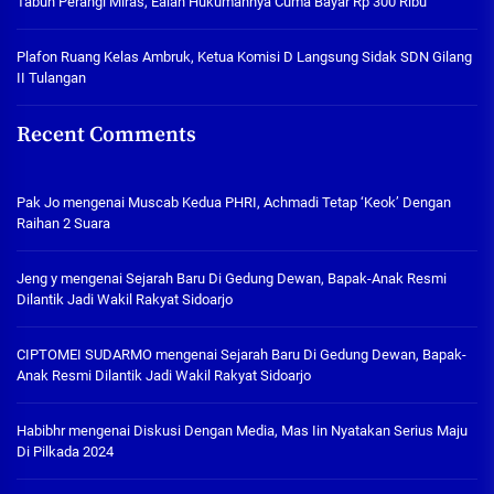
Tabuh Perangi Miras, Ealah Hukumannya Cuma Bayar Rp 300 Ribu
Plafon Ruang Kelas Ambruk, Ketua Komisi D Langsung Sidak SDN Gilang
II Tulangan
Recent Comments
Pak Jo
mengenai
Muscab Kedua PHRI, Achmadi Tetap ‘Keok’ Dengan
Raihan 2 Suara
Jeng y
mengenai
Sejarah Baru Di Gedung Dewan, Bapak-Anak Resmi
Dilantik Jadi Wakil Rakyat Sidoarjo
CIPTOMEI SUDARMO
mengenai
Sejarah Baru Di Gedung Dewan, Bapak-
Anak Resmi Dilantik Jadi Wakil Rakyat Sidoarjo
Habibhr
mengenai
Diskusi Dengan Media, Mas Iin Nyatakan Serius Maju
Di Pilkada 2024