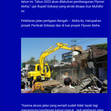
tahun ini. Tahun 2023 akan dilakukan pembangunan Flyover
Aloha,” ujar Bupati Sidoarjo yang akrab disapa Gus Muhdlor
ini.
Pelebaran jalan pertigaan Bangah – Aloha itu, merupakan
proyek Pemkab Sidoarjo dan di luar proyek Flyover Aloha.
“Karena akses jalan yang sempit sudah tidak layak lagi
menampung kendaraan keluar masuk. Jadi pelebaran jalan