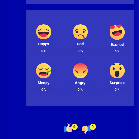
Happy
Sad
Excited
0
%
0
%
0
%
Sleepy
Angry
Surprise
0
%
0
%
0
%
0
0