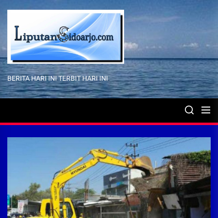
Skip
to
the
content
BERITA HARI INI TERBIT HARI INI