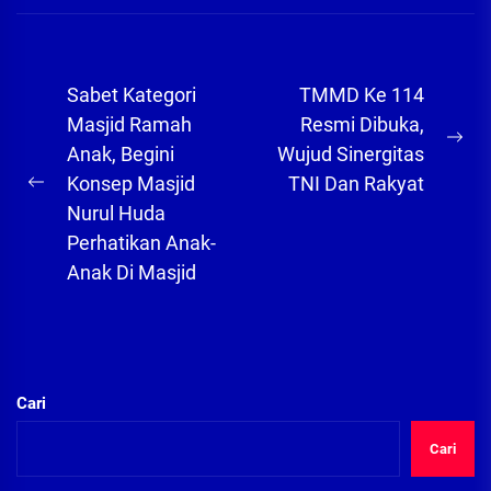
Navigasi
Sabet Kategori
TMMD Ke 114
pos
Masjid Ramah
Resmi Dibuka,
Ne
Anak, Begini
Wujud Sinergitas
pos
Konsep Masjid
TNI Dan Rakyat
Previous
Nurul Huda
post:
Perhatikan Anak-
Anak Di Masjid
Cari
Cari