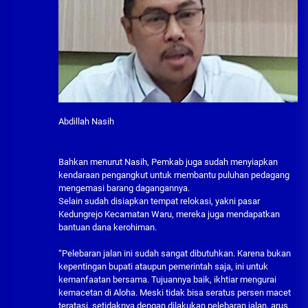
Abdillah Nasih
Bahkan menurut Nasih, Pemkab juga sudah menyiapkan
kendaraan pengangkut untuk membantu puluhan pedagang
mengemasi barang dagangannya.
Selain sudah disiapkan tempat relokasi, yakni pasar
Kedungrejo Kecamatan Waru, mereka juga mendapatkan
bantuan dana kerohiman.
“Pelebaran jalan ini sudah sangat dibutuhkan. Karena bukan
kepentingan bupati ataupun pemerintah saja, ini untuk
kemanfaatan bersama. Tujuannya baik, ikhtiar mengurai
kemacetan di Aloha. Meski tidak bisa seratus persen macet
teratasi, setidaknya dengan dilakukan pelebaran jalan, arus