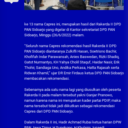
ke 13 nama Capres ini, merupakan hasil dari Rakerda II DPD
PAN Sidoarjo yang digelar di Kantor sekretariat DPD PAN
Sidoarjo, Minggu (26/6/2022) malam.
“Seluruh nama Capres rekomendasi hasil Rakerda II DPD
PAN Sidoarjo diantaranya Zulkifli Hasan, Soetrisno Bachir,
Khofifah Indar Parawansah, Anies Baswedan, Rizki Shadiq,
Gatot Nurmantyo, KH Yahya Cholil Staquf, Haidar Nasir, Erik
Thohir, Sandiaga Uno, Andika Perkasa, Hatta Rajasah serta
Ridwan Khamil,” ujar DR Emir Firdaus ketua DPD PAN Sidoarjo
membacakan rekomendasi.
Sebenarnya ada satu nama lagi yang diusulkan oleh peserta
Rakerda II pada malam tersebut yakni Ganjar Pranowo,
namun karena nama ini merupakan kader partai PDIP, maka
nama tersebut tidak jadi diikutkan sebagai rekomendasi
Capres dari DPD PAN Sidoarjo.
Dalam Rakerda II ini, Hadir Achmad Rubai ketua harian DPW
PAN Jawa Timur, H.Sungkono, H.Khulaim Junaedi,