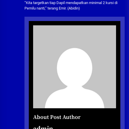
“Kita targetkan tiap Dapil mendapatkan minimal 2 kursi di
Pemilu nanti,” terang Emir. (Abidin)
About Post Author
admin