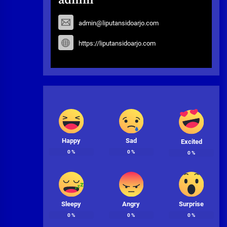
admin@liputansidoarjo.com
https://liputansidoarjo.com
Happy
Sad
Excited
0
%
0
%
0
%
Sleepy
Angry
Surprise
0
%
0
%
0
%