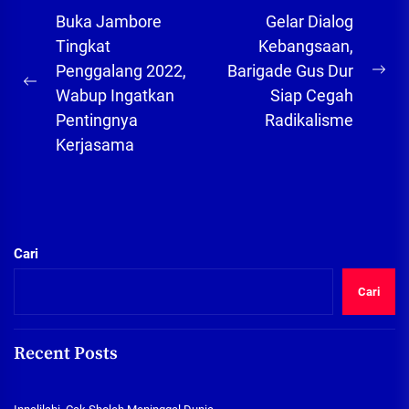
Navigasi
Buka Jambore
Gelar Dialog
pos
Tingkat
Kebangsaan,
Penggalang 2022,
Barigade Gus Dur
Ne
Previous
Wabup Ingatkan
Siap Cegah
pos
post:
Pentingnya
Radikalisme
Kerjasama
Cari
Cari
Recent Posts