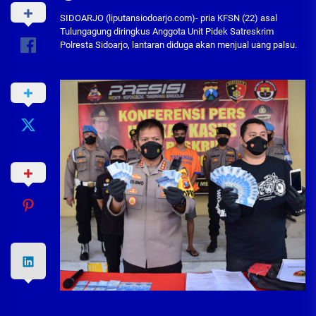
SIDOARJO (liputansiodoarjo.com)- pria KFSN (22) asal
Tulungagung diringkus Anggota Unit Pidek Satreskrim
Polresta Sidoarjo, lantaran diduga akan menjual uang palsu.