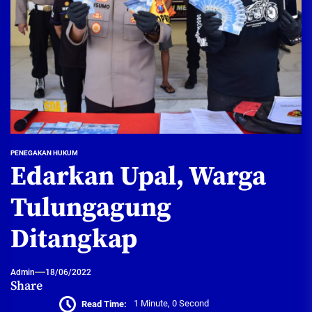
PENEGAKAN HUKUM
Edarkan Upal, Warga
Tulungagung
Ditangkap
Admin
18/06/2022
Share
Read Time:
1 Minute, 0 Second