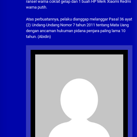
ransel warna coklat gelap dan 1 buah HP Merk Xiaomi Redmi
warna putih.
Atas perbuatannya, pelaku dianggap melanggar Pasal 36 ayat
(2) Undang-Undang Nomor 7 tahun 2011 tentang Mata Uang
dengan ancaman hukuman pidana penjara paling lama 10
tahun. (Abidin)