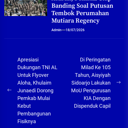
Banding Soal Putusan
Tembok Perumahan
Mutiara Regency
Admin
18/07/2026
Navigasi
Apresiasi
Di Peringatan
pos
Dukungan TNI AL
Milad Ke 105
Untuk Flyover
Tahun, Aisyiyah
Aloha, Khulaim
Sidoarjo Lakukan
Ne
Junaedi Dorong
MoU Pengurusan
Previous
pos
Pemkab Mulai
KIA Dengan
post:
Kebut
Dispenduk Capil
Pembangunan
Fisiknya