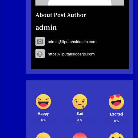
About Post Author
admin
admin@liputansidoarjo.com
https://liputansidoarjo.com
Happy
Sad
Excited
0
%
0
%
0
%