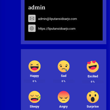
admin
admin@liputansidoarjo.com
https://liputansidoarjo.com
Happy
Sad
Excited
0
%
0
%
0
%
Sleepy
Angry
Surprise