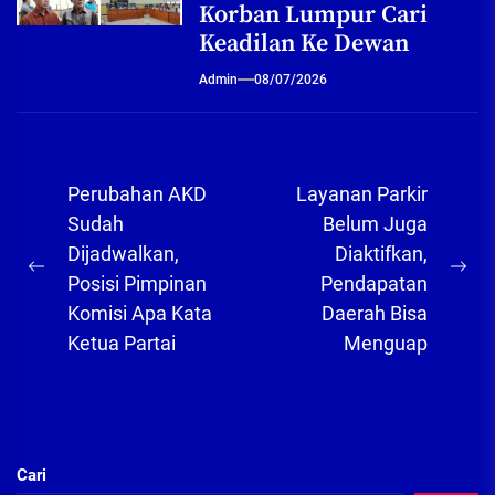
Korban Lumpur Cari
Keadilan Ke Dewan
Admin
08/07/2026
Navigasi
Perubahan AKD
Layanan Parkir
pos
Sudah
Belum Juga
Dijadwalkan,
Diaktifkan,
Previous
Ne
Posisi Pimpinan
Pendapatan
post:
pos
Komisi Apa Kata
Daerah Bisa
Ketua Partai
Menguap
Cari