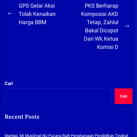
Navigasi
GPS Gelar Aksi
PKS Berharap
pos
Tolak Kenaikan
Komposisi AKD
Previous
Harga BBM
Tetap, Zahlul
post:
Ne
Bakal Dicopot
pos
Dari Wk.Ketua
Komisi D
Cari
Cari
Recent Posts
Mantap, MI Muslimat NU Pucang Raih Penghargaan Pendidikan Tingkat