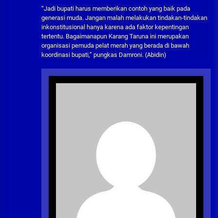
“Jadi bupati harus memberikan contoh yang baik pada
generasi muda. Jangan malah melakukan tindakan-tindakan
inkonstitusional hanya karena ada faktor kepentingan
tertentu. Bagaimanapun Karang Taruna ini merupakan
organisasi pemuda pelat merah yang berada di bawah
koordinasi bupati,” pungkas Damroni. (Abidin)