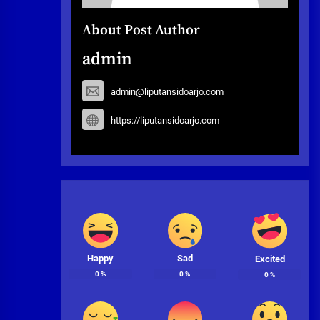
About Post Author
admin
admin@liputansidoarjo.com
https://liputansidoarjo.com
Happy
Sad
Excited
0
%
0
%
0
%