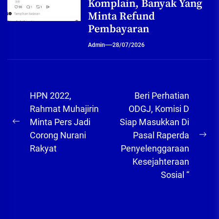
Komplain, Banyak Yang
Minta Refund
Pembayaran
Admin
28/07/2026
Navigasi
HPN 2022,
Beri Perhatian
pos
Rahmat Muhajirin
ODGJ, Komisi D
Minta Pers Jadi
Siap Masukkan Di
Previous
Corong Nurani
Pasal Raperda
post:
Ne
Rakyat
Penyelenggaraan
pos
Kesejahteraan
Sosial “