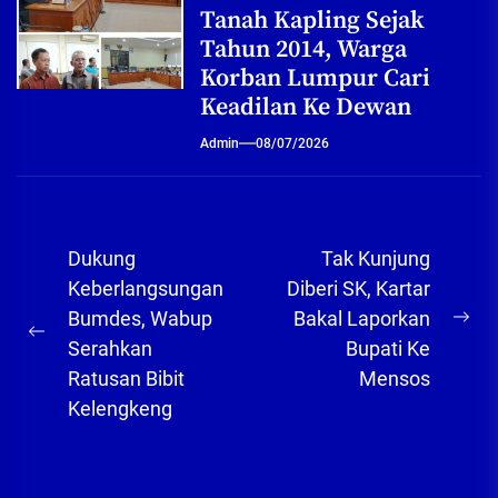
Tanah Kapling Sejak
Tahun 2014, Warga
Korban Lumpur Cari
Keadilan Ke Dewan
Admin
08/07/2026
Navigasi
Dukung
Tak Kunjung
pos
Keberlangsungan
Diberi SK, Kartar
Bumdes, Wabup
Bakal Laporkan
Ne
Previous
Serahkan
Bupati Ke
pos
post:
Ratusan Bibit
Mensos
Kelengkeng