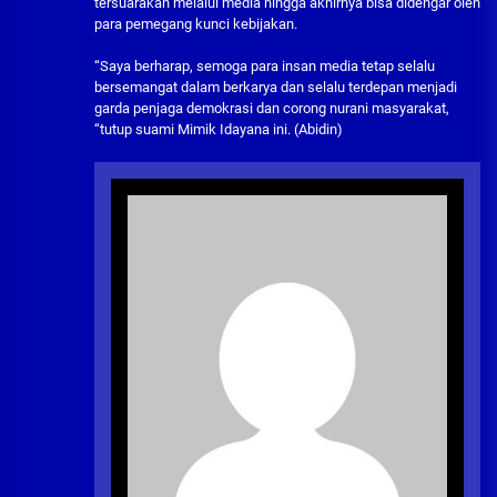
tersuarakan melalui media hingga akhirnya bisa didengar oleh
para pemegang kunci kebijakan.
“Saya berharap, semoga para insan media tetap selalu
bersemangat dalam berkarya dan selalu terdepan menjadi
garda penjaga demokrasi dan corong nurani masyarakat,
“tutup suami Mimik Idayana ini. (Abidin)