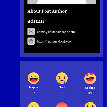
About Post Author
admin
admin@liputansidoarjo.com
https://liputansidoarjo.com
Happy
Sad
Excited
0
%
0
%
0
%