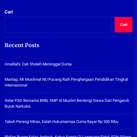
Cari
Cari
Recent Posts
Innalilahi, Cak Sholeh Meninggal Dunia
Mantap, MI Muslimat NU Pucang Raih Penghargaan Pendidikan Tingkat
Internasional
Gelar FGD Bersama BNN, SMP Al Muslim Bentengi Siswa Dari Pengaruh
Buruk Narkoba
Tabuh Perangi Miras, Ealah Hukumannya Cuma Bayar Rp 300 Ribu
Plafon Ruang Kelas Ambruk, Ketua Komisi D Langsung Sidak SDN Gilang