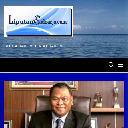
Skip
to
the
content
BERITA HARI INI TERBIT HARI INI