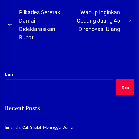
Navigasi
Pilkades Seretak
Wabup Inginkan
pos
Damai
Gedung Juang 45
Ne
Previous
Dideklarasikan
Direnovasi Ulang
pos
post:
Bupati
Cari
Cari
Recent Posts
Innalilahi, Cak Sholeh Meninggal Dunia