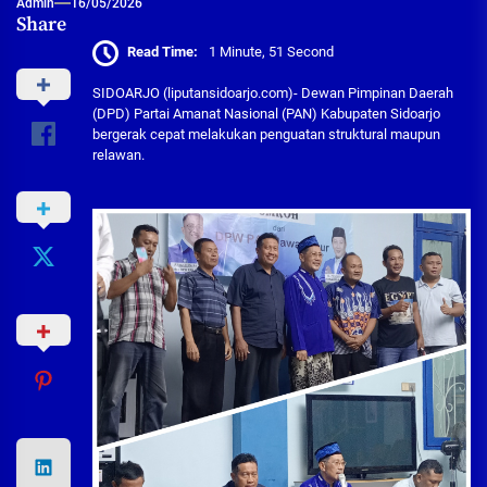
Admin
16/05/2026
Share
Read Time:
1 Minute, 51 Second
SIDOARJO (liputansidoarjo.com)- Dewan Pimpinan Daerah
(DPD) Partai Amanat Nasional (PAN) Kabupaten Sidoarjo
bergerak cepat melakukan penguatan struktural maupun
relawan.