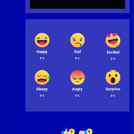
Happy
Sad
Excited
0
%
0
%
0
%
Sleepy
Angry
Surprise
0
%
0
%
0
%
0
0