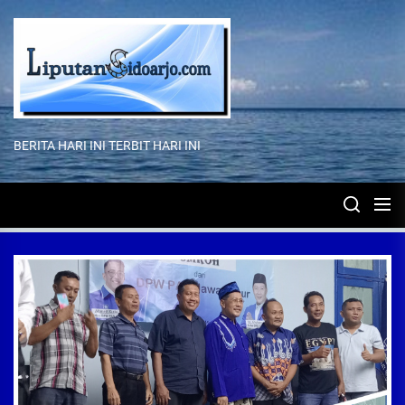
Skip
to
the
content
BERITA HARI INI TERBIT HARI INI