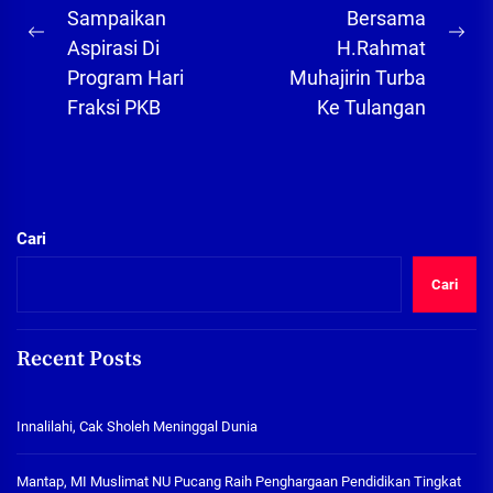
Sampaikan
Bersama
Previous
Ne
Aspirasi Di
H.Rahmat
post:
pos
Program Hari
Muhajirin Turba
Fraksi PKB
Ke Tulangan
Cari
Cari
Recent Posts
Innalilahi, Cak Sholeh Meninggal Dunia
Mantap, MI Muslimat NU Pucang Raih Penghargaan Pendidikan Tingkat