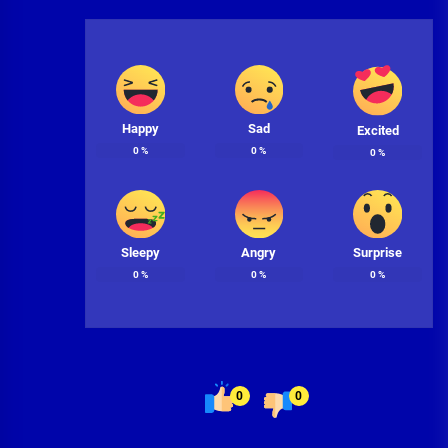
Happy
Sad
Excited
0
%
0
%
0
%
Sleepy
Angry
Surprise
0
%
0
%
0
%
0
0