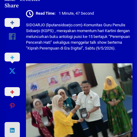
Share
Read Time:
1 Minute, 47 Second
SIDOARJO (liputansidoarjo.com)-Komunitas Guru Penulis
Sidoarjo (KGPS) , merayakan momentum hari Kartini dengan
meluncurkan buku antologi puisi ke-15 bertajuk “Perempuan
Pencerah Hati” sekaligus menggelar talk show bertema
“Kiprah Perempuan di Era Digital”, Sabtu (9/5/2026).