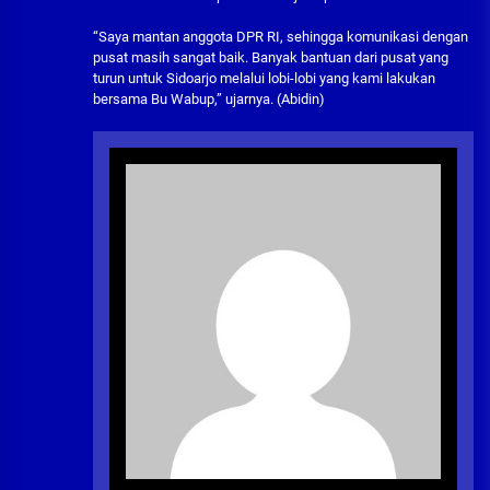
“Saya mantan anggota DPR RI, sehingga komunikasi dengan
pusat masih sangat baik. Banyak bantuan dari pusat yang
turun untuk Sidoarjo melalui lobi-lobi yang kami lakukan
bersama Bu Wabup,” ujarnya. (Abidin)