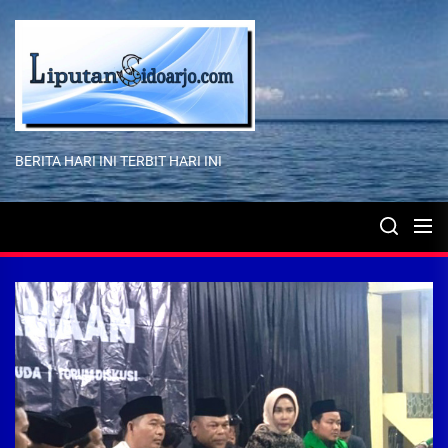
Skip
to
the
content
BERITA HARI INI TERBIT HARI INI