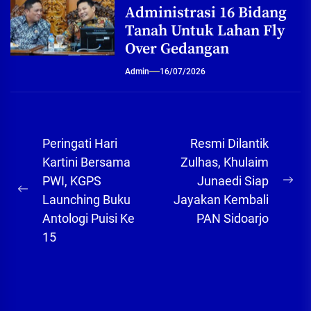
Administrasi 16 Bidang
Tanah Untuk Lahan Fly
Over Gedangan
Admin
16/07/2026
Navigasi
Peringati Hari
Resmi Dilantik
pos
Kartini Bersama
Zulhas, Khulaim
PWI, KGPS
Junaedi Siap
Ne
Previous
Launching Buku
Jayakan Kembali
pos
post:
Antologi Puisi Ke
PAN Sidoarjo
15