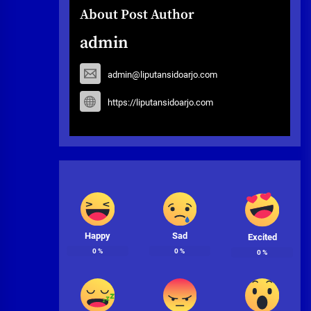
About Post Author
admin
admin@liputansidoarjo.com
https://liputansidoarjo.com
Happy
Sad
Excited
0
%
0
%
0
%