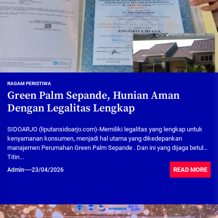
RAGAM PERISTIWA
Green Palm Sepande, Hunian Aman
Dengan Legalitas Lengkap
SIDOARJO (liputansidoarjo.com)-Memiliki legalitas yang lengkap untuk
kenyamanan konsumen, menjadi hal utama yang dikedepankan
manajemen Perumahan Green Palm Sepande . Dan ini yang dijaga betul
Titin...
READ MORE
Admin
23/04/2026