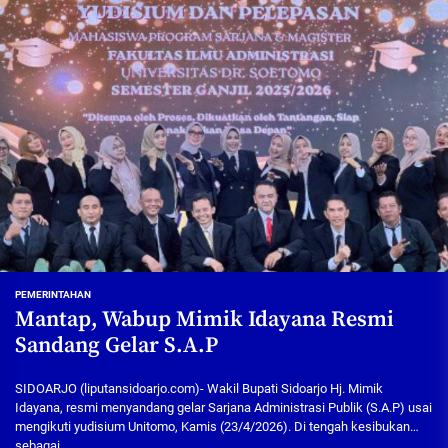
PEMERINTAHAN
Mantap, Wabup Mimik Idayana Resmi
Sandang Gelar S.A.P
SIDOARJO (liputansidoarjo.com)- Wakil Bupati Sidoarjo Hj. Mimik
Idayana, resmi menyandang gelar Sarjana Administrasi Publik (S.A.P) usai
mengikuti yudisium Unitomo, Kamis (23/4/2026). Di tengah kesibukan
sebagai...