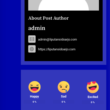
About Post Author
admin
admin@liputansidoarjo.com
https://liputansidoarjo.com
Happy
Sad
Excited
0
%
0
%
0
%