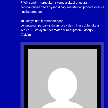
PIWK sendiri merupakan skema alokasi anggaran
pembangunan daerah yang dibagi merata dan proporsional ke
tiap kecamatan.
Tujuannya untuk mempercepat
penanganan perbaikan jalan rusak dan infrastruktur skala
kecil di 18 Wilayah Kecamatan di Kabupaten Sidoarjo.
(Abidin)