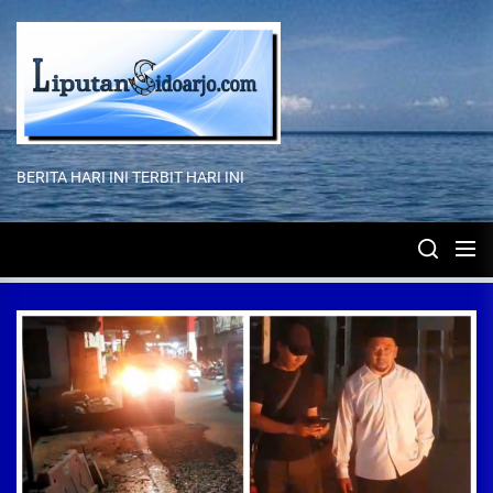
Skip
to
the
content
BERITA HARI INI TERBIT HARI INI