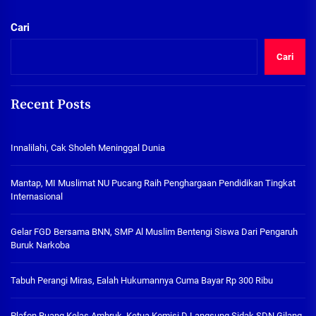
Cari
Cari
Recent Posts
Innalilahi, Cak Sholeh Meninggal Dunia
Mantap, MI Muslimat NU Pucang Raih Penghargaan Pendidikan Tingkat
Internasional
Gelar FGD Bersama BNN, SMP Al Muslim Bentengi Siswa Dari Pengaruh
Buruk Narkoba
Tabuh Perangi Miras, Ealah Hukumannya Cuma Bayar Rp 300 Ribu
Plafon Ruang Kelas Ambruk, Ketua Komisi D Langsung Sidak SDN Gilang