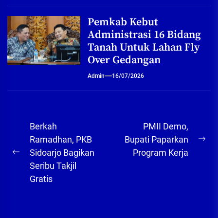
Pemkab Kebut
Administrasi 16 Bidang
Tanah Untuk Lahan Fly
Over Gedangan
Admin
16/07/2026
Navigasi
Berkah
PMII Demo,
pos
Ramadhan, PKB
Bupati Paparkan
Ne
Sidoarjo Bagikan
Program Kerja
Previous
pos
Seribu Takjil
post:
Gratis