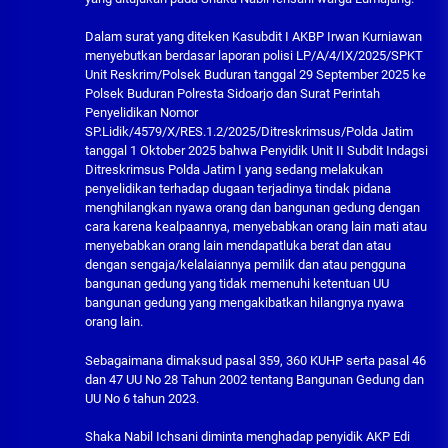
Dalam surat yang diteken Kasubdit I AKBP Irwan Kurniawan
menyebutkan berdasar laporan polisi LP/A/4/IX/2025/SPKT
Unit Reskrim/Polsek Buduran tanggal 29 September 2025 ke
Polsek Buduran Polresta Sidoarjo dan Surat Perintah
Penyelidikan Nomor
SP.Lidik/4579/X/RES.1.2/2025/Ditreskrimsus/Polda Jatim
tanggal 1 Oktober 2025 bahwa Penyidik Unit II Subdit Indagsi
Ditreskrimsus Polda Jatim I yang sedang melakukan
penyelidikan terhadap dugaan terjadinya tindak pidana
menghilangkan nyawa orang dan bangunan gedung dengan
cara karena kealpaannya, menyebabkan orang lain mati atau
menyebabkan orang lain mendapatluka berat dan atau
dengan sengaja/kelalaiannya pemilik dan atau pengguna
bangunan gedung yang tidak memenuhi ketentuan UU
bangunan gedung yang mengakibatkan hilangnya nyawa
orang lain.
Sebagaimana dimaksud pasal 359, 360 KUHP serta pasal 46
dan 47 UU No 28 Tahun 2002 tentang Bangunan Gedung dan
UU No 6 tahun 2023.
Shaka Nabil Ichsani diminta menghadap penyidik AKP Edi