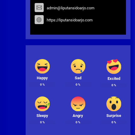
admin@liputansidoarjo.com
https://liputansidoarjo.com
Happy
Sad
Excited
0
%
0
%
0
%
Sleepy
Angry
Surprise
0
%
0
%
0
%