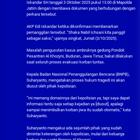
Iskandar SH tanggal 3 Oktober 2025 pukul 13.00 di Mapolda
Jatim dengan membawa dokumen yang berhubungan dengan
perkara tersebut.
AKP Edi Iskandar ketika dikonfirmasi membenarkan
pemanggilan tersebut. “Shaka Nabil Ichsani kita panggil
sebagai saksi,” ujarnya singkat, Jumat (3/10/2025).
Masalah pengusutan kasus ambruknya gedung Pondok
Pesantren Al Khozyni, Buduran, Jawa Timur, bakal dilakukan
saat seluruh proses evakuasi korban tuntas.
Kepala Badan Nasional Penanggulangan Bencana (BNPB),
Suharyanto, mengatakan proses hukum tragedi ini akan
diusut oleh pihak kepolisian.
”Ini memang domainnya dari kepolisian ya, tapi saya dapat
informasi tentu saja setiap kejadian ya [diusut], apalagi
sampai menimbulkan korban jiwa itu sudah otomatis,” kata
Suharyanto.
Suharyanto mengakui ada sejumlah pihak yang sudah
dimintai keterangan oleh kepolisian, mulai dari keluarga
korban dan santri Ponpes Al Khozyni.