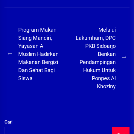
Navigasi
Program Makan
Melalui
pos
Siang Mandiri,
Lakumham, DPC
Yayasan Al
PKB Sidoarjo
Muslim Hadirkan
Berikan
Previous
Ne
Makanan Bergizi
Pendampingan
post:
pos
Dan Sehat Bagi
Hukum Untuk
Siswa
Ponpes Al
Khoziny
Cari