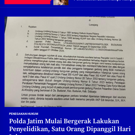
Demi Jajaran Direksi Delta Tirta Ya
Pembebasan Lahan Segera Rampun
Peduli Warga Miskin, Bupati Sidoa
Pembebasan Lahan Hampir Rampun
Terima aduan warga, Komisi A cari
Demi Jajaran Direksi Delta Tirta Ya
PENEGAKAN HUKUM
Polda Jatim Mulai Bergerak Lakukan
Penyelidikan, Satu Orang Dipanggil Hari