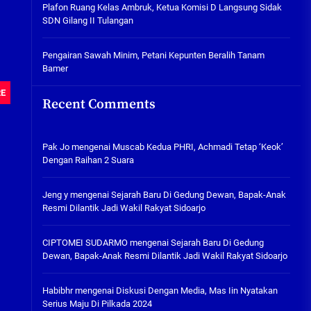
Plafon Ruang Kelas Ambruk,
Plafon Ruang Kelas Ambruk, Ketua Komisi D Langsung Sidak
Ketua Komisi D Langsung Sidak
SDN Gilang II Tulangan
SDN Gilang II Tulangan
05/08/2026
Pengairan Sawah Minim, Petani Kepunten Beralih Tanam
Bamer
Pengairan Sawah Minim, Petani
Kepunten Beralih Tanam Bamer
RE
Recent Comments
05/08/2026
Pak Jo
mengenai
Muscab Kedua PHRI, Achmadi Tetap ‘Keok’
Dengan Raihan 2 Suara
Jeng y
mengenai
Sejarah Baru Di Gedung Dewan, Bapak-Anak
Resmi Dilantik Jadi Wakil Rakyat Sidoarjo
CIPTOMEI SUDARMO
mengenai
Sejarah Baru Di Gedung
Dewan, Bapak-Anak Resmi Dilantik Jadi Wakil Rakyat Sidoarjo
Habibhr
mengenai
Diskusi Dengan Media, Mas Iin Nyatakan
Serius Maju Di Pilkada 2024