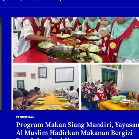
ng Profesional Dan Kapabel, Komisi B Dua Kali Panggil Pansel Dan Minta Ada Pa
g, Pembangunan Fly Over Gedangan Semakin Dekat
rjo Masif Jalankan Program Rehab RTLH
g, Pembangunan Fly over Gedangan Semakin Dekat
 solusi masalah warga Seketi dan Urangagung
ng Profesional Dan Kapabel, Komisi B Dua Kali Panggil Pansel Dan Minta Ada Pa
PENDIDIKAN
Program Makan Siang Mandiri, Yayasa
Al Muslim Hadirkan Makanan Bergizi