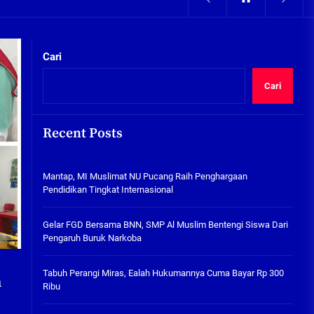
05/08/2026
kta Integritas
Pengairan Sawah Minim, Petani
Kepunten Beralih Tanam Bamer
Cari
05/08/2026
Cari
Mantap, MI Muslimat NU
Pucang Raih Penghargaan
Pendidikan Tingkat
Recent Posts
Internasional
06/08/2026
kta Integritas
Mantap, MI Muslimat NU Pucang Raih Penghargaan
Gelar FGD Bersama BNN, SMP Al
Pendidikan Tingkat Internasional
Muslim Bentengi Siswa Dari
Pengaruh Buruk Narkoba
Gelar FGD Bersama BNN, SMP Al Muslim Bentengi Siswa Dari
05/08/2026
Pengaruh Buruk Narkoba
Tabuh Perangi Miras, Ealah
Hukumannya Cuma Bayar Rp
Tabuh Perangi Miras, Ealah Hukumannya Cuma Bayar Rp 300
300 Ribu
n
Ribu
05/08/2026