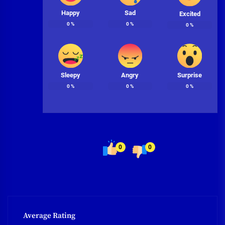
Happy
Sad
Excited
0
%
0
%
0
%
Sleepy
Angry
Surprise
0
%
0
%
0
%
0
0
Average Rating