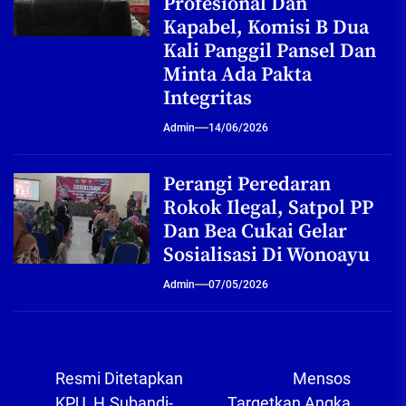
Profesional Dan
Kapabel, Komisi B Dua
Kali Panggil Pansel Dan
Minta Ada Pakta
Integritas
Admin
14/06/2026
Perangi Peredaran
Rokok Ilegal, Satpol PP
Dan Bea Cukai Gelar
Sosialisasi Di Wonoayu
Admin
07/05/2026
Navigasi
Resmi Ditetapkan
Mensos
KPU, H.Subandi-
Targetkan Angka