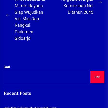
pos
Ne
Mimik Idayana
Kemiskinan Nol
pos
Siap Wujudkan
Ditahun 2045
Previous
Visi Misi Dan
post:
Rangkul
Parlemen
Sidoarjo
Cari
Cari
Recent Posts