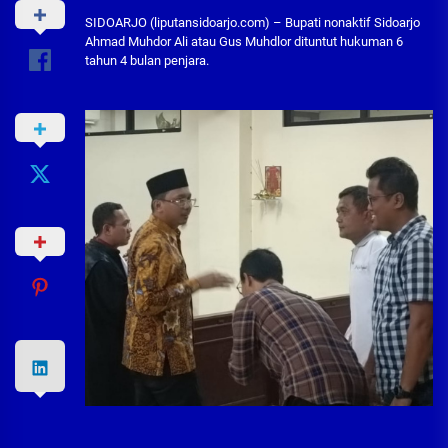
SIDOARJO (liputansidoarjo.com) – Bupati nonaktif Sidoarjo
Ahmad Muhdor Ali atau Gus Muhdlor dituntut hukuman 6
tahun 4 bulan penjara.