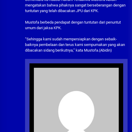
mengatakan bahwa pihaknya sangat berseberangan dengan
tuntutan yang telah dibacakan JPU dari KPK.
Mustofa berbeda pendapat dengan tuntutan dari penuntut
umum dari jaksa KPK.
“Sehingga kami sudah mempersiapkan dengan sebaik-
baiknya pembelaan dan terus kami sempurnakan yang akan
dibacakan sidang berikutnya,” kata Mustofa.(Abidin)