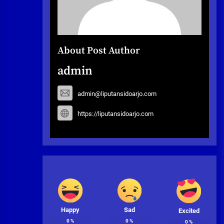
About Post Author
admin
admin@liputansidoarjo.com
https://liputansidoarjo.com
Happy
Sad
Excited
0
%
0
%
0
%