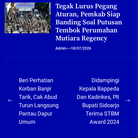
Tegak Lurus Pegang
Aturan, Pemkab Siap
Banding Soal Putusan
Tembok Perumahan
Mutiara Regency
Admin
18/07/2026
Navigasi
Beri Perhatian
Didampingi
pos
Korban Banjir
Kepala Bappeda
Tarik, Cak Abud
Dan Kadinkes, Plt
Previous
Ne
Turun Langsung
Bupati Sidoarjo
post:
pos
Pantau Dapur
Terima STBM
Umum
Award 2024