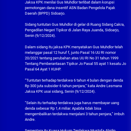
Jaksa KPK menilai Gus Muhdlor terlibat dalam korupsi
pemotongan dana insentif ASN Badan Pengelola Pajak
Daerah (BPPD) Sidoarjo.
Sidang tuntutan Gus Muhdlor di gelar di Ruang Sidang Cakra,
Pengadilan Negeri Tipikor di Jalan Raya Juanda, Sidoarjo,
Senin (9/12/2024).
Dalam sidang itu jaksa KPK menyatakan Gus Muhdlor telah
melanggar pasal 12 huruf f, junto Pasal 16 UU RI nomor
20/2021 tentang perubahan atas UU RI No 31 tahun 1999
Tentang Pemberantasan Tipikor Jo Pasal 55 ayat 1 kesatu Jo
Pasal 64 Ayat 1 KUHP.
“Tuntutan terhadap terdakwa 6 tahun 4 bulan dengan denda
Rp 300 juta subsider 6 tahun penjara,” kata Andre Lesmana
Jaksa KPK usai sidang, Senin (9/12/2024).
“Selain itu terhadap terdakwa juga harus membayar uang
denda sebesar Rp 1,4 miliar. Apabila tidak bisa
mengembalikan terdakwa menjalani 3 tahun penjara,” imbuh
Andre.
Sementara itu Kuasa Hukum Terdakwa Mustofa Abidin