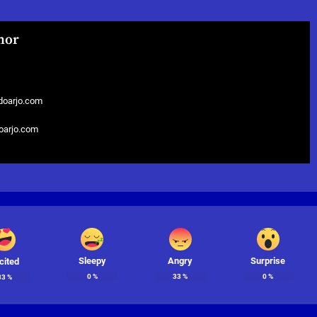
hor
doarjo.com
doarjo.com
Sleepy
Angry
Surprise
cited
0
%
33
%
0
%
33
%