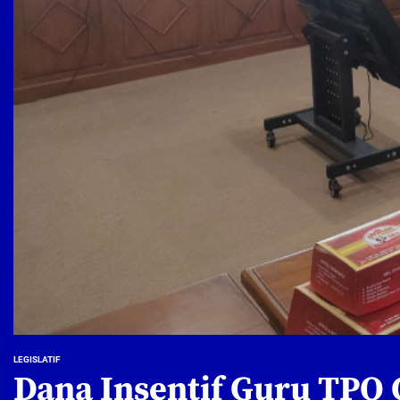
LEGISLATIF
Dana Insentif Guru TPQ C