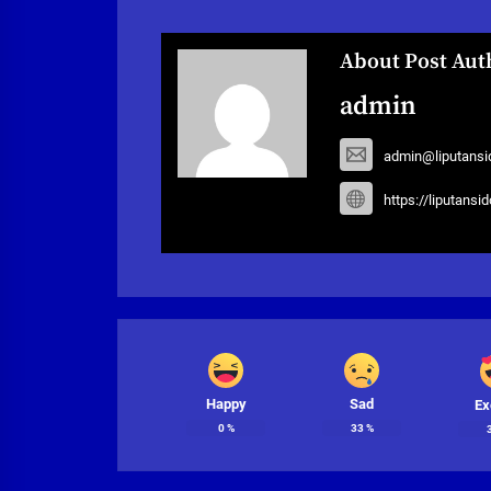
About Post Aut
admin
admin@liputansi
https://liputansi
Happy
Sad
Ex
0
%
33
%