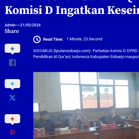
Komisi D Ingatkan Kesei
Admin
21/05/2024
Share
Read Time:
1 Minute, 23 Second
SIDOARJO (liputansidoarjo.com)- Perhatian komisi D DPRD 
Pendidikan Al Qur’an) Indonesia Kabupaten Sidoarjo maupu