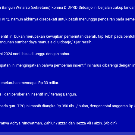
 Bangun Winarso (sekretaris) komisi D DPRD Sidoarjo ini berjalan cukup lancar
an FKPQ, namun akhirnya disepakati untuk patuh menunggu pencairan pada seme
entif ini bukan merupakan kewajiban pemerintah daerah, tapi lebih pada bentu
gunan sumber daya manusia di Sidoarjo,” ujar Nasih.
ni 2024 nanti bisa ditunggu dengan sabar.
atan ini mengingatkan bahwa pemberian insentif ini harus dibarengi dengan i
keseluruhan mencapai Rp 33 miliar.
il dari pemberian insentif ini,” terang Bangun.
epada guru TPQ ini masih diangka Rp 350 ribu / bulan, dengan total anggaran Rp 
ranya Aditya Nindyatman, Zahlur Yuzzar, dan Rezza Ali Faizin. (Abidin)