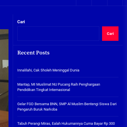
05/08/2026
kta Integritas
Plafon Ruang Kelas Ambruk,
Ketua Komisi D Langsung Sidak
Cari
SDN Gilang II Tulangan
05/08/2026
Cari
Innalilahi, Cak Sholeh
Meninggal Dunia
Recent Posts
07/08/2026
kta Integritas
Innalilahi, Cak Sholeh Meninggal Dunia
Mantap, MI Muslimat NU
Pucang Raih Penghargaan
Pendidikan Tingkat
Mantap, MI Muslimat NU Pucang Raih Penghargaan
Internasional
Pendidikan Tingkat Internasional
06/08/2026
Gelar FGD Bersama BNN, SMP Al
Gelar FGD Bersama BNN, SMP Al Muslim Bentengi Siswa Dari
Muslim Bentengi Siswa Dari
Pengaruh Buruk Narkoba
Pengaruh Buruk Narkoba
05/08/2026
Tabuh Perangi Miras, Ealah Hukumannya Cuma Bayar Rp 300