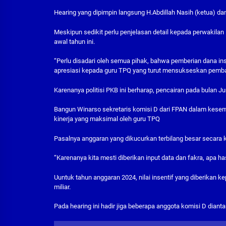
Hearing yang dipimpin langsung H.Abdillah Nasih (ketua) dan
Meskipun sedikit perlu penjelasan detail kepada perwakil
awal tahun ini.
“Perlu disadari oleh semua pihak, bahwa pemberian dana ins
apresiasi kepada guru TPQ yang turut mensukseskan pemban
Karenanya politisi PKB ini berharap, pencairan pada bulan Ju
Bangun Winarso sekretaris komisi D dari FPAN dalam kesemp
kinerja yang maksimal oleh guru TPQ
Pasalnya anggaran yang dikucurkan terbilang besar secara 
“Karenanya kita mesti diberikan input data dan fakra, apa has
Uuntuk tahun anggaran 2024, nilai insentif yang diberikan k
miliar.
Pada hearing ini hadir jiga beberapa anggota komisi D dianta