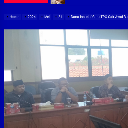
Demi Jajaran Direksi Delta Tirta Ya
Home
2024
Mei
21
Dana Insentif Guru TPQ Cair Awal Bu
Pembebasan Lahan Segera Rampun
Peduli Warga Miskin, Bupati Sidoa
Pembebasan Lahan Hampir Rampun
Terima aduan warga, Komisi A cari
Demi Jajaran Direksi Delta Tirta Ya