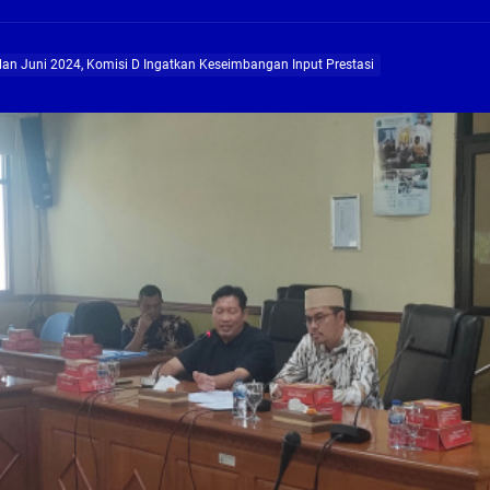
ng Profesional Dan Kapabel, Komisi B Dua Kali Panggil Pansel Dan Minta Ada Pa
lan Juni 2024, Komisi D Ingatkan Keseimbangan Input Prestasi
g, Pembangunan Fly Over Gedangan Semakin Dekat
rjo Masif Jalankan Program Rehab RTLH
g, Pembangunan Fly over Gedangan Semakin Dekat
 solusi masalah warga Seketi dan Urangagung
ng Profesional Dan Kapabel, Komisi B Dua Kali Panggil Pansel Dan Minta Ada Pa