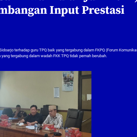
mbangan Input Prestasi
Sidoarjo terhadap guru TPQ baik yang tergabung dalam FKPQ (Forum Komunika
n yang tergabung dalam wadah FKK TPQ tidak pernah berubah.