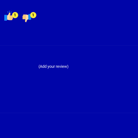
1
1
(Add your review)