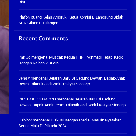
Ribu
Tabuh Perangi Miras, Ealah
Hukumannya Cuma Bayar Rp
300 Ribu
Plafon Ruang Kelas Ambruk, Ketua Komisi D Langsung Sidak
SDN Gilang II Tulangan
05/08/2026
Plafon Ruang Kelas Ambruk,
Recent Comments
Ketua Komisi D Langsung Sidak
SDN Gilang II Tulangan
05/08/2026
Pak Jo
mengenai
Muscab Kedua PHRI, Achmadi Tetap ‘Keok’
Dengan Raihan 2 Suara
Jeng y
mengenai
Sejarah Baru Di Gedung Dewan, Bapak-Anak
Resmi Dilantik Jadi Wakil Rakyat Sidoarjo
CIPTOMEI SUDARMO
mengenai
Sejarah Baru Di Gedung
Dewan, Bapak-Anak Resmi Dilantik Jadi Wakil Rakyat Sidoarjo
Habibhr
mengenai
Diskusi Dengan Media, Mas Iin Nyatakan
Serius Maju Di Pilkada 2024
,