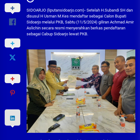
SIDOARJO (liputansidoarjo.com)- Setelah H.Subandi SH dan
disusul H Usman M.Kes mendaftar sebagai Calon Bupati
Sidoarjo melalui PKB, Sabtu (11/5/2024) giliran Achmad Amir
Aslichin secara resmi menyerahkan berkas pendaftaran
sebagai Cabup Sidoarjo lewat PKB.