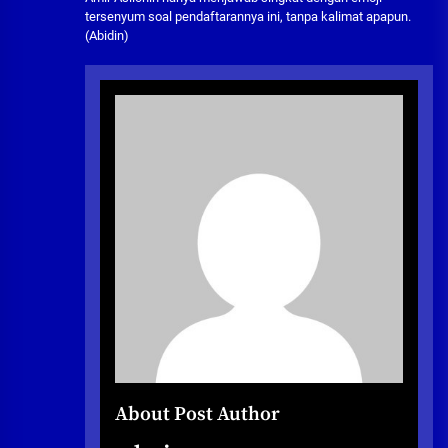
tersenyum soal pendaftarannya ini, tanpa kalimat apapun.
(Abidin)
About Post Author