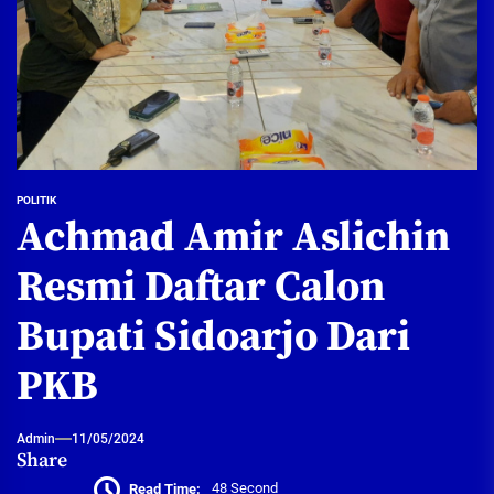
POLITIK
Achmad Amir Aslichin
Resmi Daftar Calon
Bupati Sidoarjo Dari
PKB
Admin
11/05/2024
Share
Read Time:
48 Second