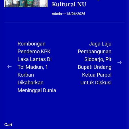
Kultural NU
Admin
18/06/2026
Navigasi
Rombongan
Jaga Laju
pos
Pendemo KPK
Pembangunan
Laka Lantas Di
Sidoarjo, Plt
Ne
Tol Madiun, 1
Bupati Undang
Previous
pos
Korban
Ketua Parpol
post:
Dikabarkan
Untuk Diskusi
Meninggal Dunia
Cari