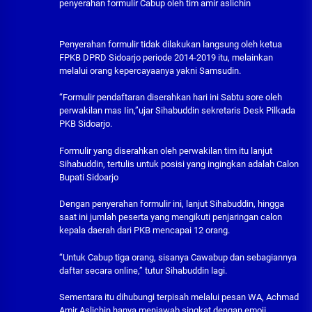
penyerahan formulir Cabup oleh tim amir aslichin
Penyerahan formulir tidak dilakukan langsung oleh ketua
FPKB DPRD Sidoarjo periode 2014-2019 itu, melainkan
melalui orang kepercayaanya yakni Samsudin.
“Formulir pendaftaran diserahkan hari ini Sabtu sore oleh
perwakilan mas Iin,”ujar Sihabuddin sekretaris Desk Pilkada
PKB Sidoarjo.
Formulir yang diserahkan oleh perwakilan tim itu lanjut
Sihabuddin, tertulis untuk posisi yang ingingkan adalah Calon
Bupati Sidoarjo
Dengan penyerahan formulir ini, lanjut Sihabuddin, hingga
saat ini jumlah peserta yang mengikuti penjaringan calon
kepala daerah dari PKB mencapai 12 orang.
“Untuk Cabup tiga orang, sisanya Cawabup dan sebagiannya
daftar secara online,” tutur Sihabuddin lagi.
Sementara itu dihubungi terpisah melalui pesan WA, Achmad
Amir Aslichin hanya menjawab singkat dengan emoji