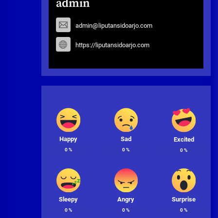
admin
admin@liputansidoarjo.com
https://liputansidoarjo.com
Happy
Sad
Excited
0
%
0
%
0
%
Sleepy
Angry
Surprise
0
%
0
%
0
%