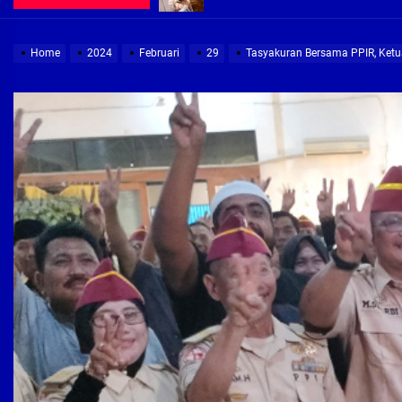
Demi Jajaran Direksi Delta Tirta Ya
Home
2024
Februari
29
Tasyakuran Bersama PPIR, Ketua
Pembebasan Lahan Segera Rampun
Peduli Warga Miskin, Bupati Sidoa
Pembebasan Lahan Hampir Rampun
Terima aduan warga, Komisi A cari
Demi Jajaran Direksi Delta Tirta Ya