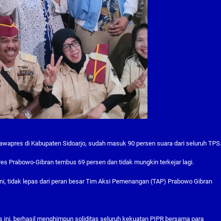
 Cawapres di Kabupaten Sidoarjo, sudah masuk 90 persen suara dari seluruh TPS
s Prabowo-Gibran tembus 69 persen dan tidak mungkin terkejar lagi.
i, tidak lepas dari peran besar Tim Aksi Pemenangan (TAP) Prabowo Gibran
 ini, berhasil menghimpun soliditas seluruh kekuatan PIPR bersama para