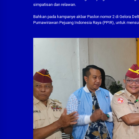
simpatisan dan relawan.
Bahkan pada kampanye akbar Paslon nomor 2 di Gelora Delta 
Purnawirawan Pejuang Indonesia Raya (PPIR), untuk mens