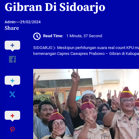
Gibran Di Sidoarjo
Admin
29/02/2024
Share
Read Time:
1 Minute, 37 Second
SIDOARJO )- Meskipun perhitungan suara real count KPU m
kemenangan Capres Cawapres Prabowo – Gibran di Kabupaten