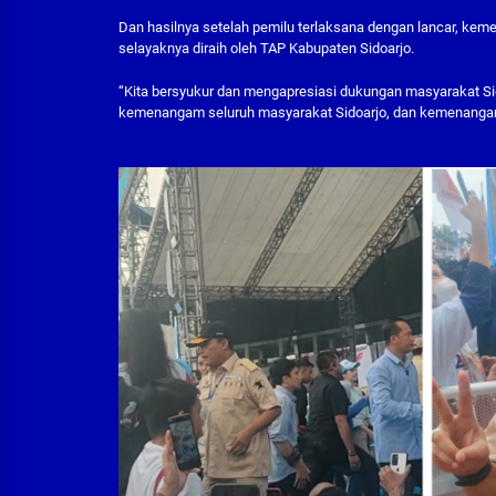
Dan hasilnya setelah pemilu terlaksana dengan lancar, kem
selayaknya diraih oleh TAP Kabupaten Sidoarjo.
“Kita bersyukur dan mengapresiasi dukungan masyarakat S
kemenangam seluruh masyarakat Sidoarjo, dan kemenangan se