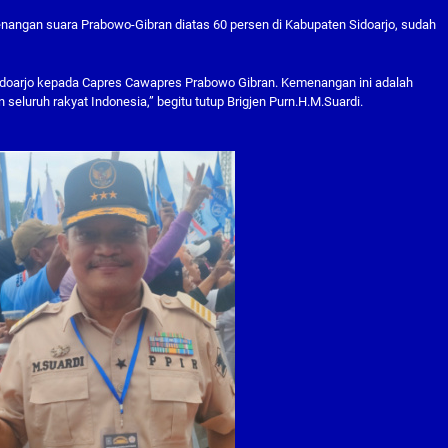
enangan suara Prabowo-Gibran diatas 60 persen di Kabupaten Sidoarjo, sudah
idoarjo kepada Capres Cawapres Prabowo Gibran. Kemenangan ini adalah
luruh rakyat Indonesia,” begitu tutup Brigjen Purn.H.M.Suardi.