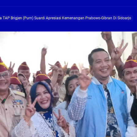
ng Profesional Dan Kapabel, Komisi B Dua Kali Panggil Pansel Dan Minta Ada Pa
 TAP Brigjen (Purn) Suardi Apresiasi Kemenangan Prabowo-Gibran Di Sidoarjo
g, Pembangunan Fly Over Gedangan Semakin Dekat
rjo Masif Jalankan Program Rehab RTLH
g, Pembangunan Fly over Gedangan Semakin Dekat
 solusi masalah warga Seketi dan Urangagung
ng Profesional Dan Kapabel, Komisi B Dua Kali Panggil Pansel Dan Minta Ada Pa