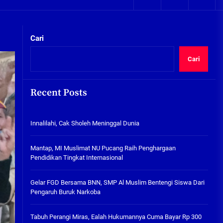
05/08/2026
kta Integritas
Plafon Ruang Kelas Ambruk,
Ketua Komisi D Langsung Sidak
Cari
SDN Gilang II Tulangan
05/08/2026
Cari
Innalilahi, Cak Sholeh
Meninggal Dunia
Recent Posts
07/08/2026
kta Integritas
Innalilahi, Cak Sholeh Meninggal Dunia
Mantap, MI Muslimat NU
Pucang Raih Penghargaan
Pendidikan Tingkat
Mantap, MI Muslimat NU Pucang Raih Penghargaan
Internasional
Pendidikan Tingkat Internasional
06/08/2026
Gelar FGD Bersama BNN, SMP Al
Gelar FGD Bersama BNN, SMP Al Muslim Bentengi Siswa Dari
Muslim Bentengi Siswa Dari
Pengaruh Buruk Narkoba
Pengaruh Buruk Narkoba
05/08/2026
Tabuh Perangi Miras, Ealah Hukumannya Cuma Bayar Rp 300