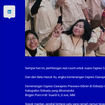
Sampai hari ini, perhitungan real count untuk suara Capres
Dan dari data masuk itu, angka kemenangan Capres-Cawapre
Kemenangan Capres-Cawapres Pravowo-Gibran di Sidoarjo in
Kabupaten Sidoarjo yang dikomandoi
Brigjen Purn.H.M. Suardi S.,S.sos, MM.
Sosok mantan Jendral bintang satu yang ramah namun tegas