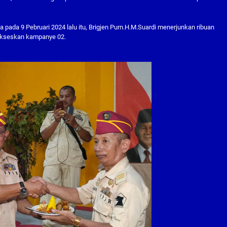
pada 9 Pebruari 2024 lalu itu, Brigjen Purn.H.M.Suardi menerjunkan ribuan
ukseskan kampanye 02.