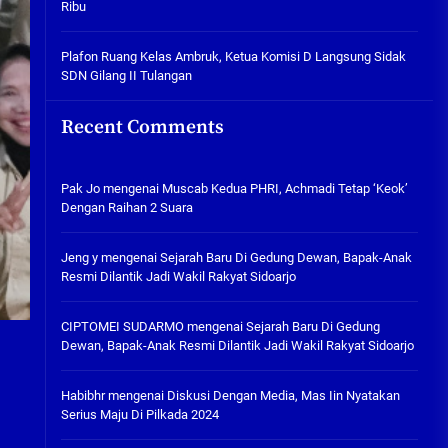
Ribu
Tabuh Perangi Miras, Ealah
Hukumannya Cuma Bayar Rp
300 Ribu
Plafon Ruang Kelas Ambruk, Ketua Komisi D Langsung Sidak
SDN Gilang II Tulangan
05/08/2026
Plafon Ruang Kelas Ambruk,
Recent Comments
Ketua Komisi D Langsung Sidak
SDN Gilang II Tulangan
05/08/2026
Pak Jo
mengenai
Muscab Kedua PHRI, Achmadi Tetap ‘Keok’
Dengan Raihan 2 Suara
Jeng y
mengenai
Sejarah Baru Di Gedung Dewan, Bapak-Anak
Resmi Dilantik Jadi Wakil Rakyat Sidoarjo
CIPTOMEI SUDARMO
mengenai
Sejarah Baru Di Gedung
Dewan, Bapak-Anak Resmi Dilantik Jadi Wakil Rakyat Sidoarjo
Habibhr
mengenai
Diskusi Dengan Media, Mas Iin Nyatakan
Serius Maju Di Pilkada 2024