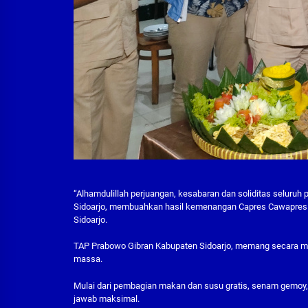
“Alhamdulillah perjuangan, kesabaran dan soliditas selur
Sidoarjo, membuahkan hasil kemenangan Capres Cawapres kit
Sidoarjo.
TAP Prabowo Gibran Kabupaten Sidoarjo, memang secara ma
massa.
Mulai dari pembagian makan dan susu gratis, senam gemoy
jawab maksimal.