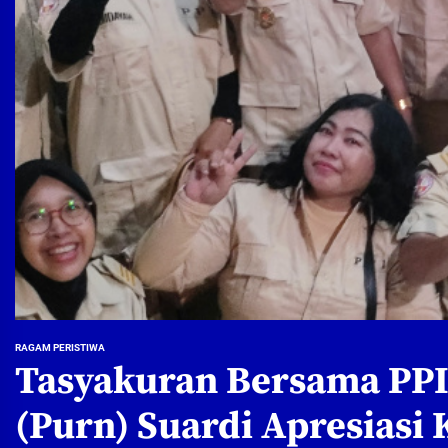
RAGAM PERISTIWA
Tasyakuran Bersama PPI
(Purn) Suardi Apresias