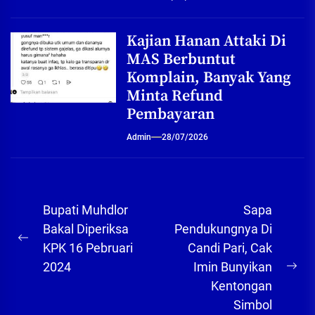
Kajian Hanan Attaki Di
MAS Berbuntut
Komplain, Banyak Yang
Minta Refund
Pembayaran
Admin
28/07/2026
Navigasi
Bupati Muhdlor
Sapa
pos
Bakal Diperiksa
Pendukungnya Di
Previous
KPK 16 Pebruari
Candi Pari, Cak
post:
2024
Imin Bunyikan
Ne
Kentongan
pos
Simbol