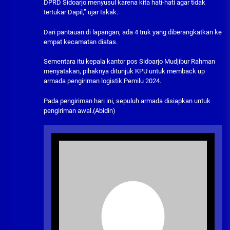
DPRD Sidoarjo menyusul karena kita hati-hati agar tidak
tertukar Dapil,” ujar Iskak.
Dari pantauan di lapangan, ada 4 truk yang diberangkatkan ke
empat kecamatan diatas.
Sementara itu kepala kantor pos Sidoarjo Mudjibur Rahman
menyatakan, pihaknya ditunjuk KPU untuk memback up
armada pengiriman logistik Pemilu 2024.
Pada pengiriman hari ini, sepuluh armada disiapkan untuk
pengiriman awal.(Abidin)