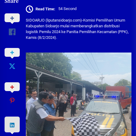
Share
Read Time:
54 Second
SIDOARJO (liputansidoarjo.com)-Komisi Pemilihan Umum
Kabupaten Sidoarjo mulai memberangkatkan distribusi
logistik Pemilu 2024 ke Panitia Pemilihan Kecamatan (PPK),
Kamis (8/2/2024).