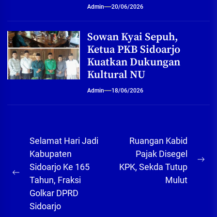
Admin
20/06/2026
Sowan Kyai Sepuh,
Ketua PKB Sidoarjo
Kuatkan Dukungan
Kultural NU
Admin
18/06/2026
Navigasi
Selamat Hari Jadi
Ruangan Kabid
pos
Kabupaten
Pajak Disegel
Ne
Sidoarjo Ke 165
KPK, Sekda Tutup
Previous
pos
Tahun, Fraksi
Mulut
post:
Golkar DPRD
Sidoarjo