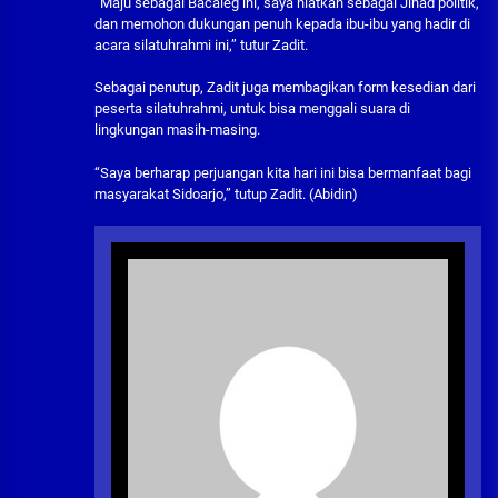
“Maju sebagai Bacaleg ini, saya niatkan sebagai Jihad politik,
dan memohon dukungan penuh kepada ibu-ibu yang hadir di
acara silatuhrahmi ini,” tutur Zadit.
Sebagai penutup, Zadit juga membagikan form kesedian dari
peserta silatuhrahmi, untuk bisa menggali suara di
lingkungan masih-masing.
“Saya berharap perjuangan kita hari ini bisa bermanfaat bagi
masyarakat Sidoarjo,” tutup Zadit. (Abidin)