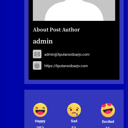
About Post Author
admin
admin@liputansidoarjo.com
https://liputansidoarjo.com
Happy
Sad
Excited
100
%
0
%
0
%