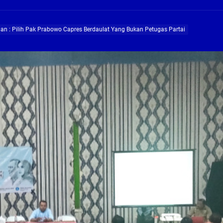
ng Profesional Dan Kapabel, Komisi B Dua Kali Panggil Pansel Dan Minta Ada Pa
 : Pilih Pak Prabowo Capres Berdaulat Yang Bukan Petugas Partai
g, Pembangunan Fly Over Gedangan Semakin Dekat
rjo Masif Jalankan Program Rehab RTLH
g, Pembangunan Fly over Gedangan Semakin Dekat
 solusi masalah warga Seketi dan Urangagung
ng Profesional Dan Kapabel, Komisi B Dua Kali Panggil Pansel Dan Minta Ada Pa