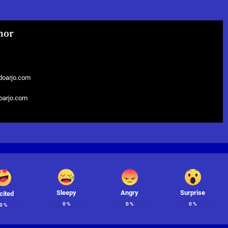
hor
doarjo.com
doarjo.com
Sleepy
Angry
Surprise
cited
0
%
0
%
0
%
0
%