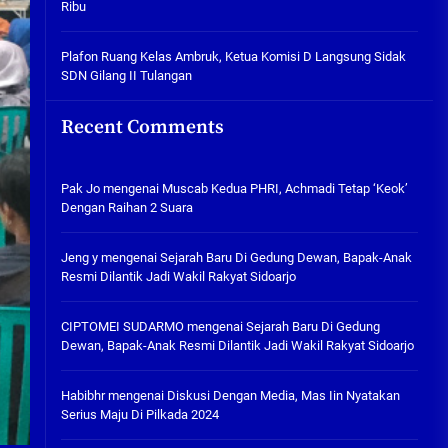
Ribu
Tabuh Perangi Miras, Ealah
Hukumannya Cuma Bayar Rp
300 Ribu
Plafon Ruang Kelas Ambruk, Ketua Komisi D Langsung Sidak
SDN Gilang II Tulangan
05/08/2026
Plafon Ruang Kelas Ambruk,
Recent Comments
Ketua Komisi D Langsung Sidak
SDN Gilang II Tulangan
05/08/2026
Pak Jo
mengenai
Muscab Kedua PHRI, Achmadi Tetap ‘Keok’
Dengan Raihan 2 Suara
Jeng y
mengenai
Sejarah Baru Di Gedung Dewan, Bapak-Anak
Resmi Dilantik Jadi Wakil Rakyat Sidoarjo
CIPTOMEI SUDARMO
mengenai
Sejarah Baru Di Gedung
Dewan, Bapak-Anak Resmi Dilantik Jadi Wakil Rakyat Sidoarjo
Habibhr
mengenai
Diskusi Dengan Media, Mas Iin Nyatakan
Serius Maju Di Pilkada 2024