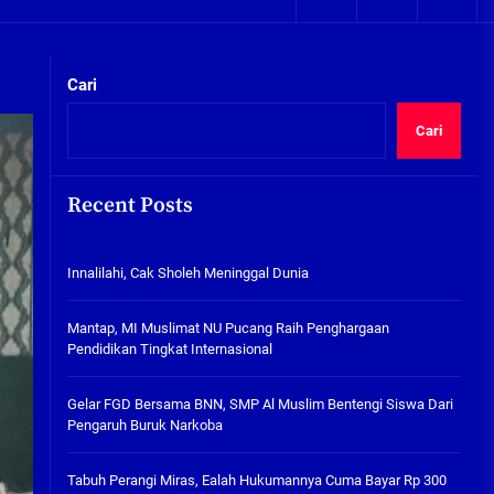
05/08/2026
kta Integritas
Plafon Ruang Kelas Ambruk,
Ketua Komisi D Langsung Sidak
Cari
SDN Gilang II Tulangan
05/08/2026
Cari
Innalilahi, Cak Sholeh
Meninggal Dunia
Recent Posts
07/08/2026
kta Integritas
Innalilahi, Cak Sholeh Meninggal Dunia
Mantap, MI Muslimat NU
Pucang Raih Penghargaan
Pendidikan Tingkat
Mantap, MI Muslimat NU Pucang Raih Penghargaan
Internasional
Pendidikan Tingkat Internasional
06/08/2026
Gelar FGD Bersama BNN, SMP Al
Gelar FGD Bersama BNN, SMP Al Muslim Bentengi Siswa Dari
Muslim Bentengi Siswa Dari
Pengaruh Buruk Narkoba
Pengaruh Buruk Narkoba
05/08/2026
Tabuh Perangi Miras, Ealah Hukumannya Cuma Bayar Rp 300