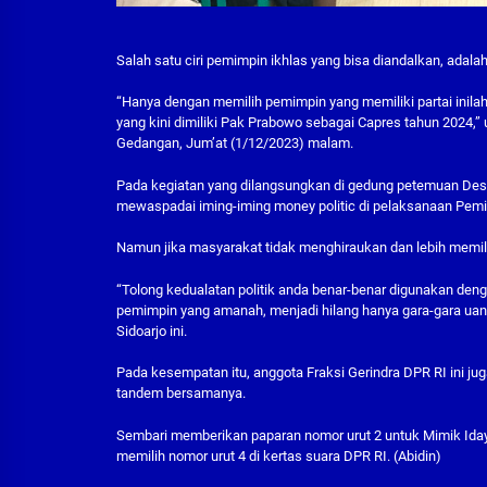
Salah satu ciri pemimpin ikhlas yang bisa diandalkan, adal
“Hanya dengan memilih pemimpin yang memiliki partai inila
yang kini dimiliki Pak Prabowo sebagai Capres tahun 2024,
Gedangan, Jum’at (1/12/2023) malam.
Pada kegiatan yang dilangsungkan di gedung petemuan Desa
mewaspadai iming-iming money politic di pelaksanaan Pemi
Namun jika masyarakat tidak menghiraukan dan lebih memilih
“Tolong kedualatan politik anda benar-benar digunakan de
pemimpin yang amanah, menjadi hilang hanya gara-gara uang. S
Sidoarjo ini.
Pada kesempatan itu, anggota Fraksi Gerindra DPR RI ini j
tandem bersamanya.
Sembari memberikan paparan nomor urut 2 untuk Mimik Iday
memilih nomor urut 4 di kertas suara DPR RI. (Abidin)