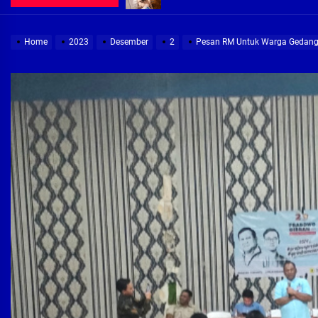
Demi Jajaran Direksi Delta Tirta Ya
Home
2023
Desember
2
Pesan RM Untuk Warga Gedangan
Pembebasan Lahan Segera Rampun
Peduli Warga Miskin, Bupati Sidoa
Pembebasan Lahan Hampir Rampun
Terima aduan warga, Komisi A cari
Demi Jajaran Direksi Delta Tirta Ya