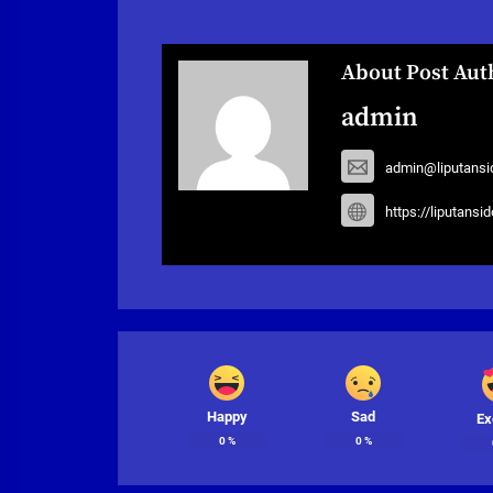
About Post Aut
admin
admin@liputansi
https://liputansi
Happy
Sad
Ex
0
%
0
%