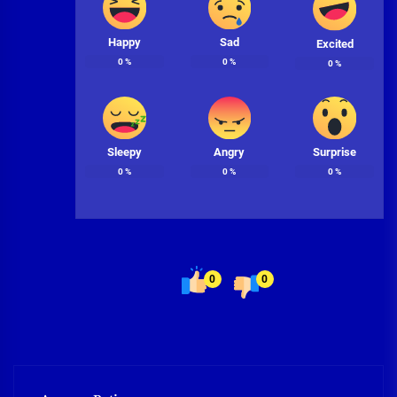
Happy
Sad
Excited
0
%
0
%
0
%
Sleepy
Angry
Surprise
0
%
0
%
0
%
0
0