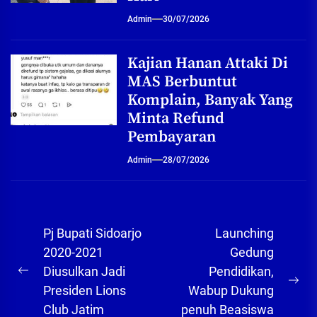
Admin
30/07/2026
Kajian Hanan Attaki Di
MAS Berbuntut
Komplain, Banyak Yang
Minta Refund
Pembayaran
Admin
28/07/2026
Navigasi
Pj Bupati Sidoarjo
Launching
pos
2020-2021
Gedung
Diusulkan Jadi
Pendidikan,
Previous
Ne
Presiden Lions
Wabup Dukung
post:
pos
Club Jatim
penuh Beasiswa