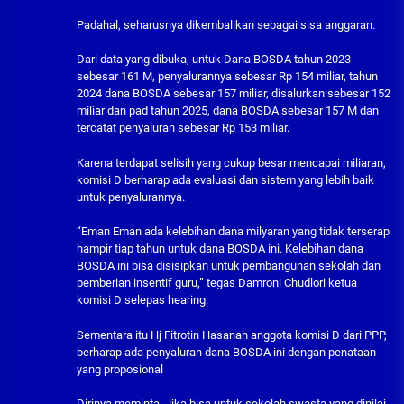
Padahal, seharusnya dikembalikan sebagai sisa anggaran.
Dari data yang dibuka, untuk Dana BOSDA tahun 2023
sebesar 161 M, penyalurannya sebesar Rp 154 miliar, tahun
2024 dana BOSDA sebesar 157 miliar, disalurkan sebesar 152
miliar dan pad tahun 2025, dana BOSDA sebesar 157 M dan
tercatat penyaluran sebesar Rp 153 miliar.
Karena terdapat selisih yang cukup besar mencapai miliaran,
komisi D berharap ada evaluasi dan sistem yang lebih baik
untuk penyalurannya.
“Eman Eman ada kelebihan dana milyaran yang tidak terserap
hampir tiap tahun untuk dana BOSDA ini. Kelebihan dana
BOSDA ini bisa disisipkan untuk pembangunan sekolah dan
pemberian insentif guru,” tegas Damroni Chudlori ketua
komisi D selepas hearing.
Sementara itu Hj Fitrotin Hasanah anggota komisi D dari PPP,
berharap ada penyaluran dana BOSDA ini dengan penataan
yang proposional
Dirinya meminta, Jika bisa untuk sekolah swasta yang dinilai