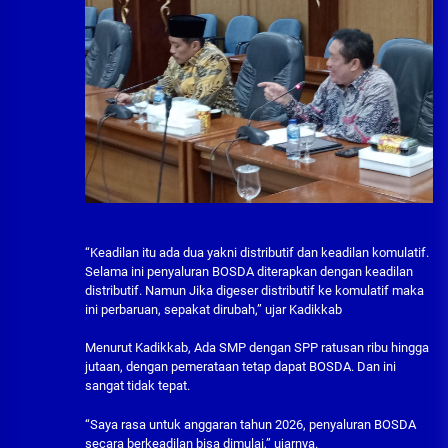
“Keadilan itu ada dua yakni distributif dan keadilan komulatif.
Selama ini penyaluran BOSDA diterapkan dengan keadilan
distributif. Namun Jika digeser distributif ke komulatif maka
ini perbaruan, sepakat dirubah,” ujar Kadikkab
Menurut Kadikkab, Ada SMP dengan SPP ratusan ribu hingga
jutaan, dengan pemerataan tetap dapat BOSDA. Dan ini
sangat tidak tepat.
“Saya rasa untuk anggaran tahun 2026, penyaluran BOSDA
secara berkeadilan bisa dimulai,” ujarnya.