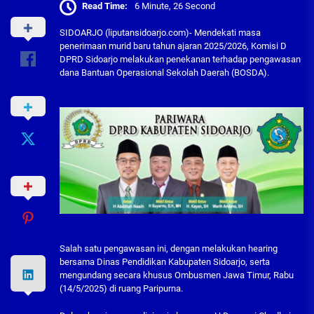
Read Time:
6 Minute, 26 Second
SIDOARJO (liputansidoarjo.com)- Mendekati masa
penerimaan murid baru tahun ajaran 2025/2026, Komisi D
DPRD Sidoarjo melakukan penekanan terhadap pengawasan
dana Bantuan Operasional Sekolah Daerah (BOSDA).
Salah satu pengawasan ini, dengan melakukan hearing
bersama Dinas Pendidikan Kabupaten Sidoarjo, serta
mengundang secara khusus Ombusmen Jawa Timur, Rabu
(14/5/2025) di ruang Paripurna.