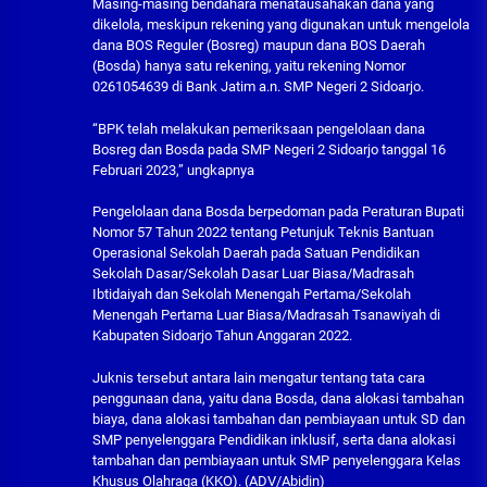
Masing-masing bendahara menatausahakan dana yang
dikelola, meskipun rekening yang digunakan untuk mengelola
dana BOS Reguler (Bosreg) maupun dana BOS Daerah
(Bosda) hanya satu rekening, yaitu rekening Nomor
0261054639 di Bank Jatim a.n. SMP Negeri 2 Sidoarjo.
“BPK telah melakukan pemeriksaan pengelolaan dana
Bosreg dan Bosda pada SMP Negeri 2 Sidoarjo tanggal 16
Februari 2023,” ungkapnya
Pengelolaan dana Bosda berpedoman pada Peraturan Bupati
Nomor 57 Tahun 2022 tentang Petunjuk Teknis Bantuan
Operasional Sekolah Daerah pada Satuan Pendidikan
Sekolah Dasar/Sekolah Dasar Luar Biasa/Madrasah
Ibtidaiyah dan Sekolah Menengah Pertama/Sekolah
Menengah Pertama Luar Biasa/Madrasah Tsanawiyah di
Kabupaten Sidoarjo Tahun Anggaran 2022.
Juknis tersebut antara lain mengatur tentang tata cara
penggunaan dana, yaitu dana Bosda, dana alokasi tambahan
biaya, dana alokasi tambahan dan pembiayaan untuk SD dan
SMP penyelenggara Pendidikan inklusif, serta dana alokasi
tambahan dan pembiayaan untuk SMP penyelenggara Kelas
Khusus Olahraga (KKO). (ADV/Abidin)