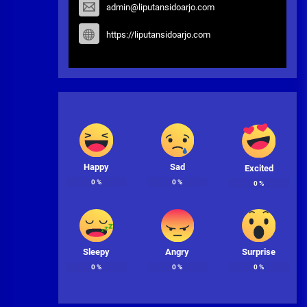
admin@liputansidoarjo.com
https://liputansidoarjo.com
Happy
Sad
Excited
0
%
0
%
0
%
Sleepy
Angry
Surprise
0
%
0
%
0
%