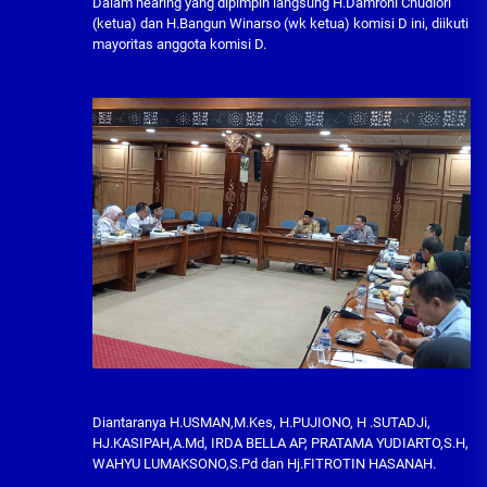
Dalam hearing yang dipimpin langsung H.Damroni Chudlori
(ketua) dan H.Bangun Winarso (wk ketua) komisi D ini, diikuti
mayoritas anggota komisi D.
Diantaranya H.USMAN,M.Kes, H.PUJIONO, H .SUTADJi,
HJ.KASIPAH,A.Md, IRDA BELLA AP, PRATAMA YUDIARTO,S.H,
WAHYU LUMAKSONO,S.Pd dan Hj.FITROTIN HASANAH.