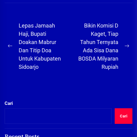
Navigasi
Lepas Jamaah
Bikin Komisi D
pos
Haji, Bupati
Kaget, Tiap
Doakan Mabrur
Tahun Ternyata
Previous
Ne
Dan Titip Doa
Ada Sisa Dana
post:
pos
Untuk Kabupaten
BOSDA Milyaran
Sidoarjo
Rupiah
Cari
Cari
Recent Posts