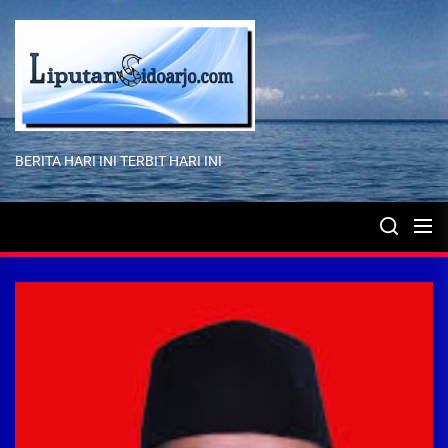
Skip
to
the
content
BERITA HARI INI TERBIT HARI INI