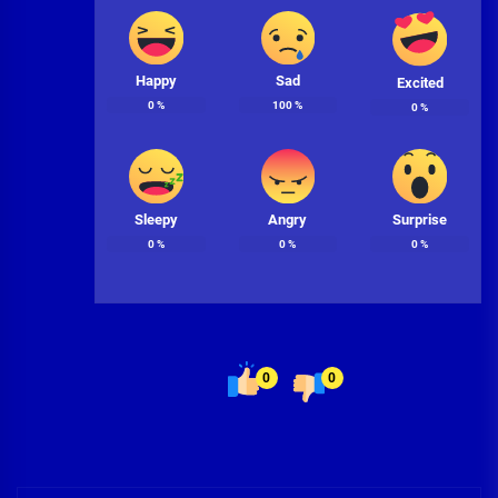
Happy
Sad
Excited
0
%
100
%
0
%
Sleepy
Angry
Surprise
0
%
0
%
0
%
0
0