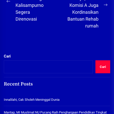
Previous
Kalisampurno
Komisi A Juga
Ne
post:
Segera
Kordinasikan
pos
Direnovasi
Bantuan Rehab
rumah
Cari
Cari
Recent Posts
Innalilahi, Cak Sholeh Meninggal Dunia
Mantap, MI Muslimat NU Pucang Raih Penghargaan Pendidikan Tingkat