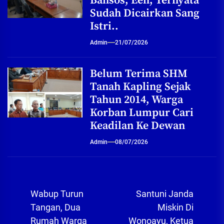
Bansos, Eeh, Ternyata
Sudah Dicairkan Sang
Istri..
Admin
21/07/2026
Belum Terima SHM
Tanah Kapling Sejak
Tahun 2014, Warga
Korban Lumpur Cari
Keadilan Ke Dewan
Admin
08/07/2026
Navigasi
Wabup Turun
Santuni Janda
pos
Tangan, Dua
Miskin Di
Rumah Warga
Wonoayu, Ketua