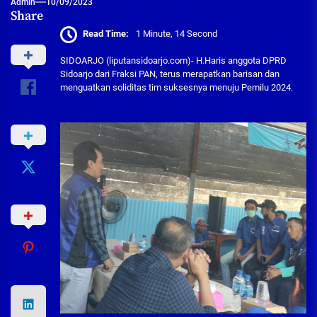
Admin
10/09/2023
Share
Read Time:
1 Minute, 14 Second
SIDOARJO (liputansidoarjo.com)- H.Haris anggota DPRD
Sidoarjo dari Fraksi PAN, terus merapatkan barisan dan
menguatkan soliditas tim suksesnya menuju Pemilu 2024.