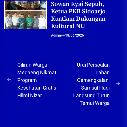
Sowan Kyai Sepuh,
Ketua PKB Sidoarjo
Kuatkan Dukungan
Kultural NU
Admin
18/06/2026
Navigasi
Giliran Warga
Urai Persoalan
pos
Medaeng Nikmati
Lahan
Program
Cemengkalan,
Previous
Ne
Kesehatan Gratis
Samsul Hadi
post:
pos
Hilmi Nizar
Langsung Turun
Temui Warga