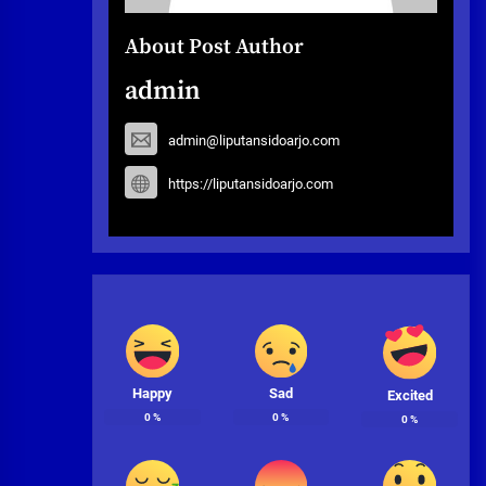
About Post Author
admin
admin@liputansidoarjo.com
https://liputansidoarjo.com
Happy
Sad
Excited
0
%
0
%
0
%