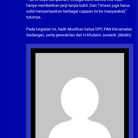
hanya memberikan janji tanpa bukti. Dan Timses juga harus
solid menyampaikan berbagai capaian ini ke masyarakat,”
tuturnya.
Pada kegiatan ini, hadir Muslikan ketua DPC PAN Kecamatan
Gedangan, serta perwakilan dari H.Khulaim Junaedi. (Abidin)