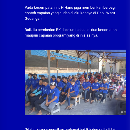
Pada kesempatan ini, H.Haris juga memberikan berbagi
contoh capaian yang sudah dilakukannya di Dapil Waru-
Gedangan.
Baik itu pemberian BK di seluruh desa di dua kecamatan,
maupun capaian program yang di inisiasinya.
“Hal ini saya sampaikan, sebagai bukti bahwa kita tidak