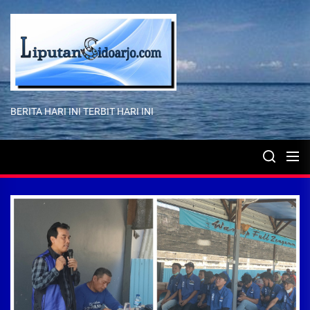
Skip
to
the
content
BERITA HARI INI TERBIT HARI INI