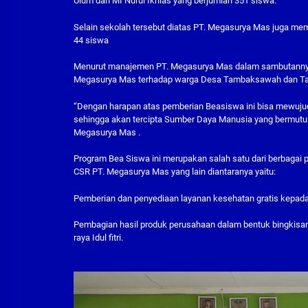
Ulum dan MI Nurul Ikhlas yang berjumlah 351 siswa.
Selain sekolah tersebut diatas PT. Megasurya Mas juga me
44 siswa
Menurut manajemen PT. Megasurya Mas dalam sambutannya 
Megasurya Mas terhadap warga Desa Tambaksawah dan Tam
“Dengan harapan atas pemberian Beasiswa ini bisa mewujudka
sehingga akan tercipta Sumber Daya Manusia yang bermutu 
Megasurya Mas .
Program Bea Siswa ini merupakan salah satu dari berbagai 
CSR PT. Megasurya Mas yang lain diantaranya yaitu:
Pemberian dan penyediaan layanan kesehatan gratis kepada
Pembagian hasil produk perusahaan dalam bentuk bingkisa
raya Idul fitri.