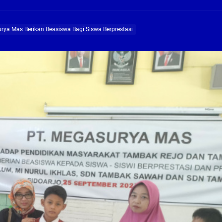
ng Profesional Dan Kapabel, Komisi B Dua Kali Panggil Pansel Dan Minta Ada Pa
rya Mas Berikan Beasiswa Bagi Siswa Berprestasi
g, Pembangunan Fly Over Gedangan Semakin Dekat
rjo Masif Jalankan Program Rehab RTLH
g, Pembangunan Fly over Gedangan Semakin Dekat
 solusi masalah warga Seketi dan Urangagung
ng Profesional Dan Kapabel, Komisi B Dua Kali Panggil Pansel Dan Minta Ada Pa