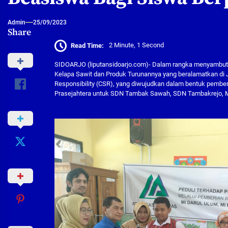
Admin
25/09/2023
Share
Read Time:
2 Minute, 1 Second
SIDOARJO (liputansidoarjo.com)- Dalam rangka menyambut
Kelapa Sawit dan Produk Turunannya yang beralamatkan di 
Responsibility (CSR), yang diwujudkan dalam bentuk pembe
Prasejahtera untuk SDN Tambak Sawah, SDN Tambakrejo, MI 