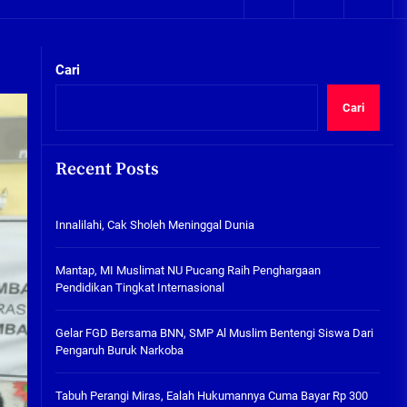
05/08/2026
kta Integritas
Plafon Ruang Kelas Ambruk,
Ketua Komisi D Langsung Sidak
Cari
SDN Gilang II Tulangan
05/08/2026
Cari
Innalilahi, Cak Sholeh
Meninggal Dunia
Recent Posts
07/08/2026
kta Integritas
Innalilahi, Cak Sholeh Meninggal Dunia
Mantap, MI Muslimat NU
Pucang Raih Penghargaan
Pendidikan Tingkat
Mantap, MI Muslimat NU Pucang Raih Penghargaan
Internasional
Pendidikan Tingkat Internasional
06/08/2026
Gelar FGD Bersama BNN, SMP Al
Gelar FGD Bersama BNN, SMP Al Muslim Bentengi Siswa Dari
Muslim Bentengi Siswa Dari
Pengaruh Buruk Narkoba
Pengaruh Buruk Narkoba
05/08/2026
Tabuh Perangi Miras, Ealah Hukumannya Cuma Bayar Rp 300