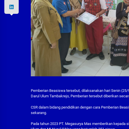
Pemberian Beasiswa tersebut, dilaksanakan hari Senin (25
Darul Ulum Tambakrejo, Pemberian tersebut diberikan secar
CSR dalam bidang pendidikan dengan cara Pemberian Beasis
sekarang.
Pada tahun 2023 PT. Megasurya Mas memberikan kepada sis