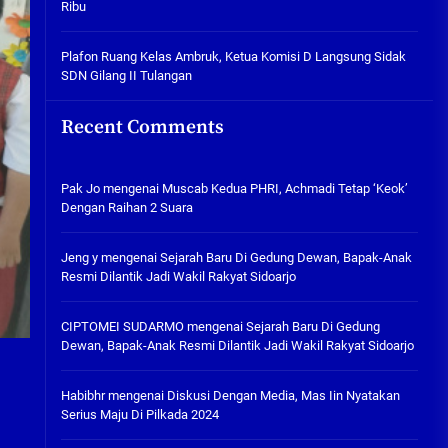
Ribu
Tabuh Perangi Miras, Ealah
Hukumannya Cuma Bayar Rp
300 Ribu
Plafon Ruang Kelas Ambruk, Ketua Komisi D Langsung Sidak
SDN Gilang II Tulangan
05/08/2026
Plafon Ruang Kelas Ambruk,
Recent Comments
Ketua Komisi D Langsung Sidak
SDN Gilang II Tulangan
05/08/2026
Pak Jo
mengenai
Muscab Kedua PHRI, Achmadi Tetap ‘Keok’
Dengan Raihan 2 Suara
Jeng y
mengenai
Sejarah Baru Di Gedung Dewan, Bapak-Anak
Resmi Dilantik Jadi Wakil Rakyat Sidoarjo
CIPTOMEI SUDARMO
mengenai
Sejarah Baru Di Gedung
Dewan, Bapak-Anak Resmi Dilantik Jadi Wakil Rakyat Sidoarjo
Habibhr
mengenai
Diskusi Dengan Media, Mas Iin Nyatakan
Serius Maju Di Pilkada 2024