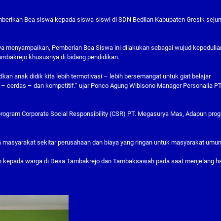
mberikan Bea siswa kepada siswa-siswi di SDN Bedilan Kabupaten Gresik seju
menyampaikan, Pemberian Bea Siswa ini dilakukan sebagai wujud kepedulia
bakrejo khususnya di bidang pendidikan.
n anak didik kita lebih termotivasi – lebih bersemangat untuk giat belajar
– cerdas – dan kompetitif.” ujar Ponco Agung Wibisono Manager Personalia P
program Corporate Social Responsibility (CSR) PT. Megasurya Mas, Adapun pro
 masyarakat sekitar perusahaan dan biaya yang ringan untuk masyarakat umu
n kepada warga di Desa Tambakrejo dan Tambaksawah pada saat menjelang ha