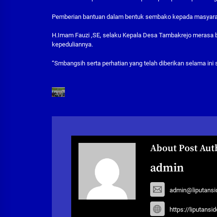
Pemberian bantuan dalam bentuk sembako kepada masyarak
H.Imam Fauzi ,SE, selaku Kepala Desa Tambakrejo merasa b
kepeduliannya.
“Smbangsih serta perhatian yang telah diberikan selama ini
About Post Aut
admin
admin@liputansi
https://liputansi