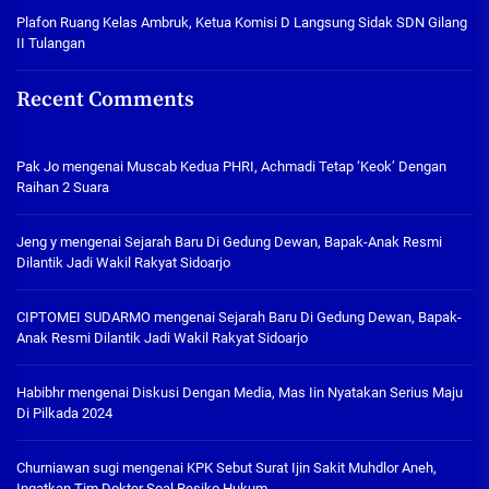
Plafon Ruang Kelas Ambruk, Ketua Komisi D Langsung Sidak SDN Gilang
II Tulangan
Recent Comments
Pak Jo
mengenai
Muscab Kedua PHRI, Achmadi Tetap ‘Keok’ Dengan
Raihan 2 Suara
Jeng y
mengenai
Sejarah Baru Di Gedung Dewan, Bapak-Anak Resmi
Dilantik Jadi Wakil Rakyat Sidoarjo
CIPTOMEI SUDARMO
mengenai
Sejarah Baru Di Gedung Dewan, Bapak-
Anak Resmi Dilantik Jadi Wakil Rakyat Sidoarjo
Habibhr
mengenai
Diskusi Dengan Media, Mas Iin Nyatakan Serius Maju
Di Pilkada 2024
Churniawan sugi
mengenai
KPK Sebut Surat Ijin Sakit Muhdlor Aneh,
Ingatkan Tim Dokter Soal Resiko Hukum