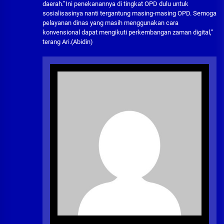
daerah.”Ini penekanannya di tingkat OPD dulu untuk
sosialisasinya nanti tergantung masing-masing OPD. Semoga
pelayanan dinas yang masih menggunakan cara
konvensional dapat mengikuti perkembangan zaman digital,”
terang Ari.(Abidin)