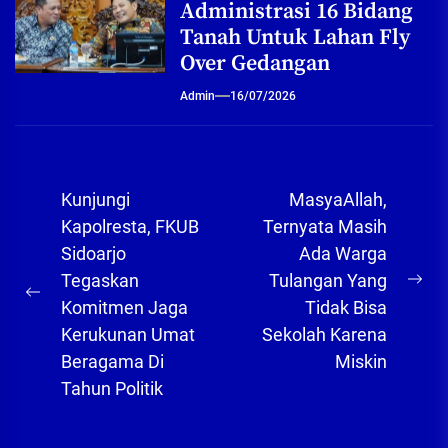
Administrasi 16 Bidang
Tanah Untuk Lahan Fly
Over Gedangan
Admin
16/07/2026
Navigasi
Kunjungi
MasyaAllah,
pos
Kapolresta, FKUB
Ternyata Masih
Sidoarjo
Ada Warga
Tegaskan
Tulangan Yang
Ne
Previous
Komitmen Jaga
Tidak Bisa
pos
post:
Kerukunan Umat
Sekolah Karena
Beragama Di
Miskin
Tahun Politik