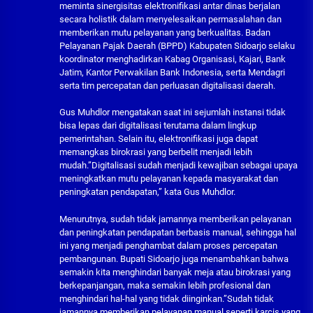
meminta sinergisitas elektronifikasi antar dinas berjalan
secara holistik dalam menyelesaikan permasalahan dan
memberikan mutu pelayanan yang berkualitas. Badan
Pelayanan Pajak Daerah (BPPD) Kabupaten Sidoarjo selaku
koordinator menghadirkan Kabag Organisasi, Kajari, Bank
Jatim, Kantor Perwakilan Bank Indonesia, serta Mendagri
serta tim percepatan dan perluasan digitalisasi daerah.
Gus Muhdlor mengatakan saat ini sejumlah instansi tidak
bisa lepas dari digitalisasi terutama dalam lingkup
pemerintahan. Selain itu, elektronifikasi juga dapat
memangkas birokrasi yang berbelit menjadi lebih
mudah.”Digitalisasi sudah menjadi kewajiban sebagai upaya
meningkatkan mutu pelayanan kepada masyarakat dan
peningkatan pendapatan,” kata Gus Muhdlor.
Menurutnya, sudah tidak jamannya memberikan pelayanan
dan peningkatan pendapatan berbasis manual, sehingga hal
ini yang menjadi penghambat dalam proses percepatan
pembangunan. Bupati Sidoarjo juga menambahkan bahwa
semakin kita menghindari banyak meja atau birokrasi yang
berkepanjangan, maka semakin lebih profesional dan
menghindari hal-hal yang tidak diinginkan.”Sudah tidak
jamannya memberikan pelayanan manual seperti karcis yang