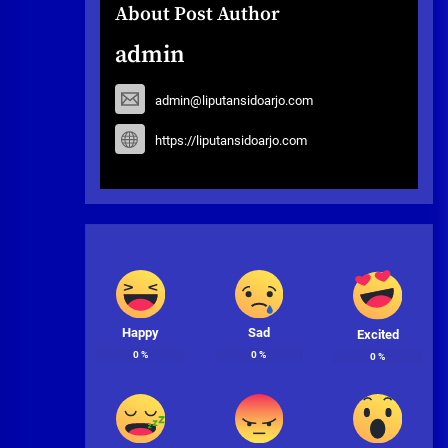
About Post Author
admin
admin@liputansidoarjo.com
https://liputansidoarjo.com
Happy
Sad
Excited
0
%
0
%
0
%