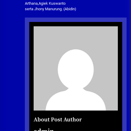
Arthana,Agiek Kuswanto
serta Jhony Manurung. (Abidin)
About Post Author