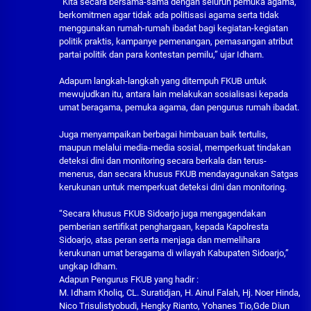
“Kita secara bersama-sama dengan seluruh pemuka agama,
berkomitmen agar tidak ada politisasi agama serta tidak
menggunakan rumah-rumah ibadat bagi kegiatan-kegiatan
politik praktis, kampanye pemenangan, pemasangan atribut
partai politik dan para kontestan pemilu,” ujar Idham.
Adapum langkah-langkah yang ditempuh FKUB untuk
mewujudkan itu, antara lain melakukan sosialisasi kepada
umat beragama, pemuka agama, dan pengurus rumah ibadat.
Juga menyampaikan berbagai himbauan baik tertulis,
maupun melalui media-media sosial, memperkuat tindakan
deteksi dini dan monitoring secara berkala dan terus-
menerus, dan secara khusus FKUB mendayagunakan Satgas
kerukunan untuk memperkuat deteksi dini dan monitoring.
“Secara khusus FKUB Sidoarjo juga mengagendakan
pemberian sertifikat penghargaan, kepada Kapolresta
Sidoarjo, atas peran serta menjaga dan memelihara
kerukunan umat beragama di wilayah Kabupaten Sidoarjo,”
ungkap Idham.
Adapun Pengurus FKUB yang hadir :
M. Idham Kholiq, CL. Suratidjan, H. Ainul Falah, Hj. Noer Hinda,
Nico Trisulistyobudi, Hengky Rianto, Yohanes Tio,Gde Diun