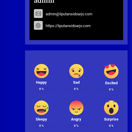
admin
admin@liputansidoarjo.com
https://liputansidoarjo.com
Happy
Sad
Excited
0
%
0
%
0
%
Sleepy
Angry
Surprise
0
%
0
%
0
%