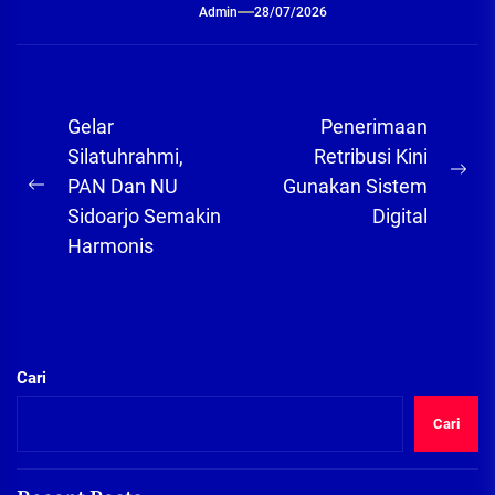
Admin
28/07/2026
Navigasi
Gelar
Penerimaan
pos
Silatuhrahmi,
Retribusi Kini
Ne
PAN Dan NU
Gunakan Sistem
Previous
pos
Sidoarjo Semakin
Digital
post:
Harmonis
Cari
Cari